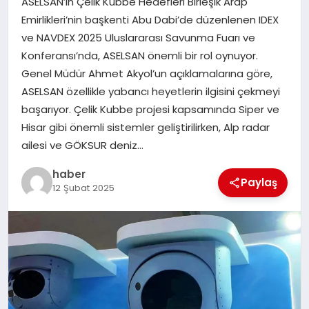
ASELSAN’ın Çelik Kubbe Hedefleri Birleşik Arap
TEKNOLOJI
Emirlikleri’nin başkenti Abu Dabi’de düzenlenen IDEX
ve NAVDEX 2025 Uluslararası Savunma Fuarı ve
Konferansı’nda, ASELSAN önemli bir rol oynuyor.
Genel Müdür Ahmet Akyol’un açıklamalarına göre,
ASELSAN özellikle yabancı heyetlerin ilgisini çekmeyi
başarıyor. Çelik Kubbe projesi kapsamında Siper ve
Hisar gibi önemli sistemler geliştirilirken, Alp radar
ailesi ve GÖKSUR deniz…
haber
Paylaş
12 Şubat 2025