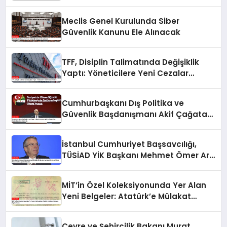
Meclis Genel Kurulunda Siber
Güvenlik Kanunu Ele Alınacak
TFF, Disiplin Talimatında Değişiklik
Yaptı: Yöneticilere Yeni Cezalar
Geliyor!
Cumhurbaşkanı Dış Politika ve
Güvenlik Başdanışmanı Akif Çağatay
Kılıç, Suriye Panelinde Konuştu
İstanbul Cumhuriyet Başsavcılığı,
TÜSİAD YİK Başkanı Mehmet Ömer Arif
Aras Hakkında Soruşturma Başlattı
MİT’in Özel Koleksiyonunda Yer Alan
Yeni Belgeler: Atatürk’e Mülakat
İsteyen İngiliz Kadın
Çevre ve Şehircilik Bakanı Murat