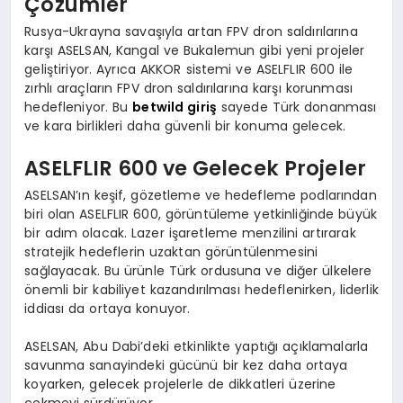
Çözümler
Rusya-Ukrayna savaşıyla artan FPV dron saldırılarına
karşı ASELSAN, Kangal ve Bukalemun gibi yeni projeler
geliştiriyor. Ayrıca AKKOR sistemi ve ASELFLIR 600 ile
zırhlı araçların FPV dron saldırılarına karşı korunması
hedefleniyor. Bu
betwild giriş
sayede Türk donanması
ve kara birlikleri daha güvenli bir konuma gelecek.
ASELFLIR 600 ve Gelecek Projeler
ASELSAN’ın keşif, gözetleme ve hedefleme podlarından
biri olan ASELFLIR 600, görüntüleme yetkinliğinde büyük
bir adım olacak. Lazer işaretleme menzilini artırarak
stratejik hedeflerin uzaktan görüntülenmesini
sağlayacak. Bu ürünle Türk ordusuna ve diğer ülkelere
önemli bir kabiliyet kazandırılması hedeflenirken, liderlik
iddiası da ortaya konuyor.
ASELSAN, Abu Dabi’deki etkinlikte yaptığı açıklamalarla
savunma sanayindeki gücünü bir kez daha ortaya
koyarken, gelecek projelerle de dikkatleri üzerine
çekmeyi sürdürüyor.