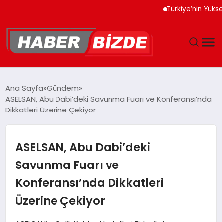
Türkiye’nin Yüksek Tekn
GÜNCEL
Ana Sayfa
Gündem
ASELSAN, Abu Dabi’deki Savunma Fuarı ve Konferansı’nda
YAŞAM
Dikkatleri Üzerine Çekiyor
EKONOMI
ASELSAN, Abu Dabi’deki
EĞITIM
Savunma Fuarı ve
Konferansı’nda Dikkatleri
MAGAZIN
Üzerine Çekiyor
SPOR