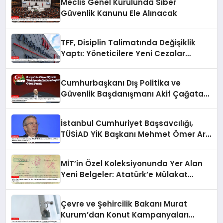
Meclis Genel Kurulunda Siber
Güvenlik Kanunu Ele Alınacak
TFF, Disiplin Talimatında Değişiklik
Yaptı: Yöneticilere Yeni Cezalar
Geliyor!
Cumhurbaşkanı Dış Politika ve
Güvenlik Başdanışmanı Akif Çağatay
Kılıç, Suriye Panelinde Konuştu
İstanbul Cumhuriyet Başsavcılığı,
TÜSİAD YİK Başkanı Mehmet Ömer Arif
Aras Hakkında Soruşturma Başlattı
MİT’in Özel Koleksiyonunda Yer Alan
Yeni Belgeler: Atatürk’e Mülakat
İsteyen İngiliz Kadın
Çevre ve Şehircilik Bakanı Murat
Kurum’dan Konut Kampanyaları