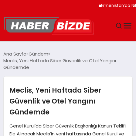
Ermenistan’da Nikol P
GÜNCEL
Ana Sayfa
Gündem
Meclis, Yeni Haftada Siber Güvenlik ve Otel Yangını
YAŞAM
Gündemde
EKONOMI
Meclis, Yeni Haftada Siber
EĞITIM
Güvenlik ve Otel Yangını
Gündemde
MAGAZIN
Genel Kurul’da Siber Güvenlik Başkanlığı Kanun Teklifi
SPOR
Ele Alınacak Meclis’in yeni haftasında Genel Kurul ve