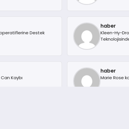
haber
peratiflerine Destek
Kleen-Hy-Dro-
Teknolojisind
haber
 Can Kaybı
Marie Rose ko
haber
eni dönem: Madoka Plus
Daikin’den ak
Türkiye’de