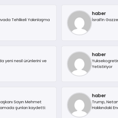
haber
avada Tehlikeli Yakınlaşma
İsrail’in Gazz
haber
 yeni nesil ürünlerini ve
Yuksekogretim
Yetistiriyor
haber
 Başkanı Sayın Mehmet
Trump, Netany
lamada şunları kaydetti:
Hakkındaki End