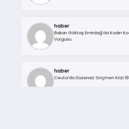
haber
Bakan Göktaş Emirdağ’da Kadın Koo
Vurgusu
haber
Ceuta’da Düzensiz Göçmen Krizi 18
haber
Daikin’den akıllı iklimlendirmede y
Türkiye’de