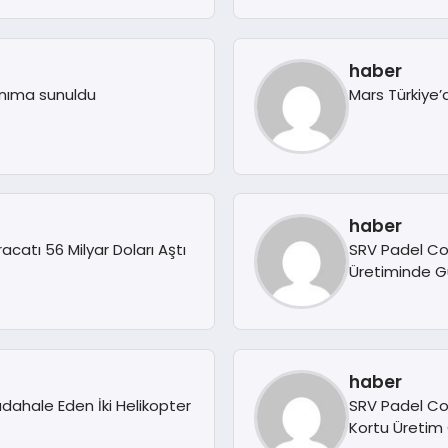
haber
anıma sunuldu
Mars Türkiye’
haber
racatı 56 Milyar Doları Aştı
SRV Padel Co
Üretiminde G
haber
ahale Eden İki Helikopter
SRV Padel Cou
Kortu Üretim