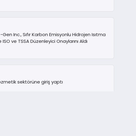
Gen Inc., Sıfır Karbon Emisyonlu Hidrojen Isıtma
e ISO ve TSSA Düzenleyici Onaylarını Aldı
zmetik sektörüne giriş yaptı
ıllı iklimlendirmede yeni dönem: Madoka Plus