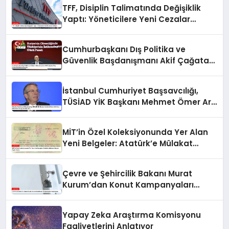
TFF, Disiplin Talimatında Değişiklik
Yaptı: Yöneticilere Yeni Cezalar
Geliyor!
Cumhurbaşkanı Dış Politika ve
Güvenlik Başdanışmanı Akif Çağatay
Kılıç, Suriye Panelinde Konuştu
İstanbul Cumhuriyet Başsavcılığı,
TÜSİAD YİK Başkanı Mehmet Ömer Arif
Aras Hakkında Soruşturma Başlattı
MİT’in Özel Koleksiyonunda Yer Alan
Yeni Belgeler: Atatürk’e Mülakat
İsteyen İngiliz Kadın
Çevre ve Şehircilik Bakanı Murat
Kurum’dan Konut Kampanyaları
Açıklaması
Yapay Zeka Araştırma Komisyonu
Faaliyetlerini Anlatıyor