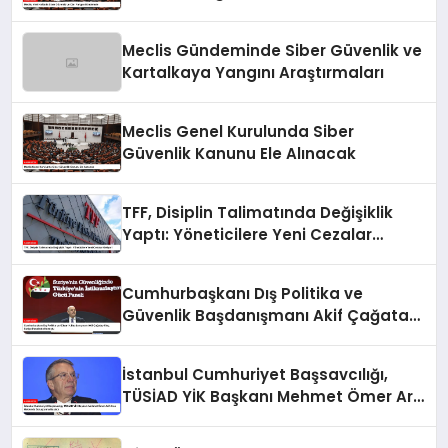
Meclis Gündeminde Siber Güvenlik ve
Kartalkaya Yangını Araştırmaları
Meclis Genel Kurulunda Siber
Güvenlik Kanunu Ele Alınacak
TFF, Disiplin Talimatında Değişiklik
Yaptı: Yöneticilere Yeni Cezalar
Geliyor!
Cumhurbaşkanı Dış Politika ve
Güvenlik Başdanışmanı Akif Çağatay
Kılıç, Suriye Panelinde Konuştu
İstanbul Cumhuriyet Başsavcılığı,
TÜSİAD YİK Başkanı Mehmet Ömer Arif
Aras Hakkında Soruşturma Başlattı