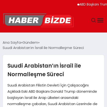
ABD Başkanı Trump’ın H
GÜNCEL
Ana Sayfa
Gündem
Suudi Arabistan’ın İsrail ile Normalleşme Süreci
YAŞAM
EKONOMI
Suudi Arabistan’ın İsrail ile
Normalleşme Süreci
EĞITIM
Suudi Arabistan Filistin Devleti İçin Çalışacağını
MAGAZIN
Açıkladı Eski ABD Başkanı Donald Trump döneminde
başlayan İsrail ile Arap ülkeleri arasındaki
SPOR
normalleşme çabaları, Suudi Arabistan üzerinde de