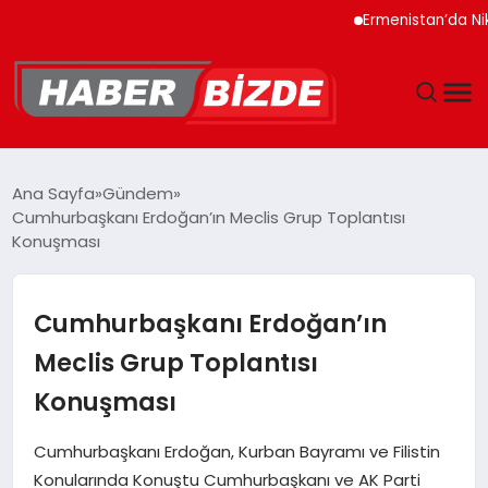
Ermenistan’da Nikol P
GÜNCEL
Ana Sayfa
Gündem
Cumhurbaşkanı Erdoğan’ın Meclis Grup Toplantısı
YAŞAM
Konuşması
EKONOMI
Cumhurbaşkanı Erdoğan’ın
EĞITIM
Meclis Grup Toplantısı
Konuşması
MAGAZIN
Cumhurbaşkanı Erdoğan, Kurban Bayramı ve Filistin
SPOR
Konularında Konuştu Cumhurbaşkanı ve AK Parti