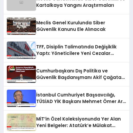
Kartalkaya Yangını Araştırmaları
Meclis Genel Kurulunda Siber
Güvenlik Kanunu Ele Alınacak
TFF, Disiplin Talimatında Değişiklik
Yaptı: Yöneticilere Yeni Cezalar
Geliyor!
Cumhurbaşkanı Dış Politika ve
Güvenlik Başdanışmanı Akif Çağatay
Kılıç, Suriye Panelinde Konuştu
İstanbul Cumhuriyet Başsavcılığı,
TÜSİAD YİK Başkanı Mehmet Ömer Arif
Aras Hakkında Soruşturma Başlattı
MİT’in Özel Koleksiyonunda Yer Alan
Yeni Belgeler: Atatürk’e Mülakat
İsteyen İngiliz Kadın