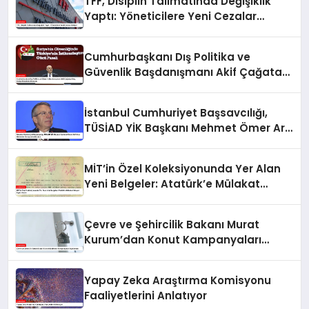
TFF, Disiplin Talimatında Değişiklik
Yaptı: Yöneticilere Yeni Cezalar
Geliyor!
Cumhurbaşkanı Dış Politika ve
Güvenlik Başdanışmanı Akif Çağatay
Kılıç, Suriye Panelinde Konuştu
İstanbul Cumhuriyet Başsavcılığı,
TÜSİAD YİK Başkanı Mehmet Ömer Arif
Aras Hakkında Soruşturma Başlattı
MİT’in Özel Koleksiyonunda Yer Alan
Yeni Belgeler: Atatürk’e Mülakat
İsteyen İngiliz Kadın
Çevre ve Şehircilik Bakanı Murat
Kurum’dan Konut Kampanyaları
Açıklaması
Yapay Zeka Araştırma Komisyonu
Faaliyetlerini Anlatıyor