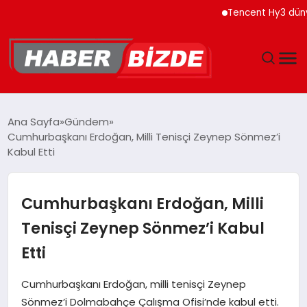
Tencent Hy3 dünya ge
GÜNCEL
Ana Sayfa
Gündem
Cumhurbaşkanı Erdoğan, Milli Tenisçi Zeynep Sönmez’i
YAŞAM
Kabul Etti
EKONOMI
Cumhurbaşkanı Erdoğan, Milli
EĞITIM
Tenisçi Zeynep Sönmez’i Kabul
Etti
MAGAZIN
Cumhurbaşkanı Erdoğan, milli tenisçi Zeynep
SPOR
Sönmez’i Dolmabahçe Çalışma Ofisi’nde kabul etti.