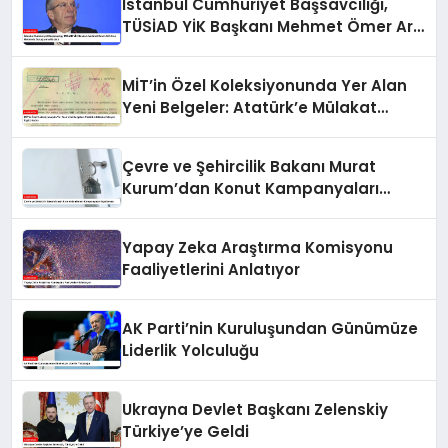
İstanbul Cumhuriyet Başsavcılığı,
TÜSİAD YİK Başkanı Mehmet Ömer Arif
Aras Hakkında Soruşturma Başlattı
MİT’in Özel Koleksiyonunda Yer Alan
Yeni Belgeler: Atatürk’e Mülakat
İsteyen İngiliz Kadın
Çevre ve Şehircilik Bakanı Murat
Kurum’dan Konut Kampanyaları
Açıklaması
Yapay Zeka Araştırma Komisyonu
Faaliyetlerini Anlatıyor
AK Parti’nin Kuruluşundan Günümüze
Liderlik Yolculuğu
Ukrayna Devlet Başkanı Zelenskiy
Türkiye’ye Geldi