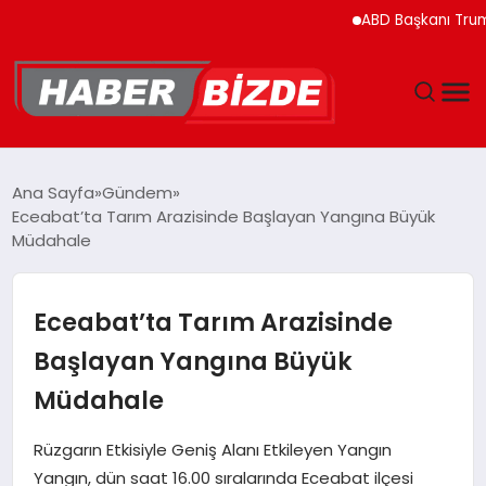
ABD Başkanı Trump’ın 
GÜNCEL
Ana Sayfa
Gündem
Eceabat’ta Tarım Arazisinde Başlayan Yangına Büyük
YAŞAM
Müdahale
EKONOMI
Eceabat’ta Tarım Arazisinde
EĞITIM
Başlayan Yangına Büyük
Müdahale
MAGAZIN
Rüzgarın Etkisiyle Geniş Alanı Etkileyen Yangın
SPOR
Yangın, dün saat 16.00 sıralarında Eceabat ilçesi