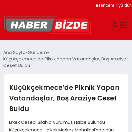
Tencent Hy3 dünya gen
GÜNCEL
Ana Sayfa
Gündem
Küçükçekmece’de Piknik Yapan Vatandaşlar, Boş Araziye
YAŞAM
Ceset Buldu
EKONOMI
Küçükçekmece’de Piknik Yapan
EĞITIM
Vatandaşlar, Boş Araziye Ceset
Buldu
MAGAZIN
Erkek Cesedi Silahla Vurulmuş Halde Bulundu
SPOR
Küçükçekmece Halkalı Merkez Mahallesi’nde dün