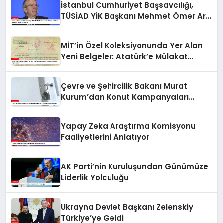
İstanbul Cumhuriyet Başsavcılığı,
TÜSİAD YİK Başkanı Mehmet Ömer Arif
Aras Hakkında Soruşturma Başlattı
MİT’in Özel Koleksiyonunda Yer Alan
Yeni Belgeler: Atatürk’e Mülakat
İsteyen İngiliz Kadın
Çevre ve Şehircilik Bakanı Murat
Kurum’dan Konut Kampanyaları
Açıklaması
Yapay Zeka Araştırma Komisyonu
Faaliyetlerini Anlatıyor
AK Parti’nin Kuruluşundan Günümüze
Liderlik Yolculuğu
Ukrayna Devlet Başkanı Zelenskiy
Türkiye’ye Geldi