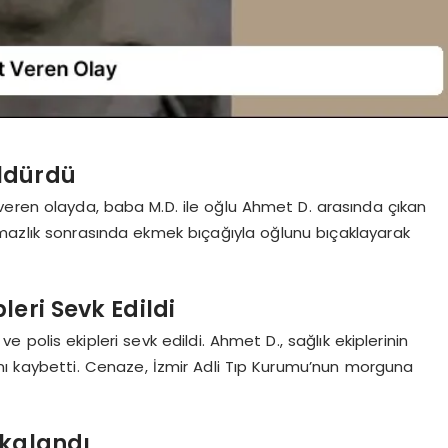
ldürdü
veren olayda, baba M.D. ile oğlu Ahmet D. arasında çıkan
mazlık sonrasında ekmek bıçağıyla oğlunu bıçaklayarak
leri Sevk Edildi
e polis ekipleri sevk edildi. Ahmet D., sağlık ekiplerinin
ı kaybetti. Cenaze, İzmir Adli Tıp Kurumu’nun morguna
kalandı