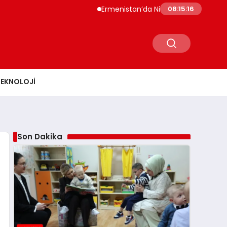
Ermenistan’da Nikol Paşinyan Hükümet İs
08:15:17
TEKNOLOJI
Son Dakika