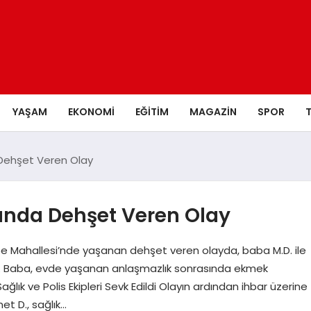
YAŞAM
EKONOMI
EĞITIM
MAGAZIN
SPOR
Dehşet Veren Olay
ında Dehşet Veren Olay
pe Mahallesi’nde yaşanan dehşet veren olayda, baba M.D. ile
ti. Baba, evde yaşanan anlaşmazlık sonrasında ekmek
ğlık ve Polis Ekipleri Sevk Edildi Olayın ardından ihbar üzerine
met D., sağlık…