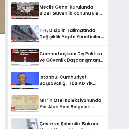
Meclis Genel Kurulunda
Siber Güvenlik Kanunu Ele
Alınacak
TFF, Disiplin Talimatında
Değişiklik Yaptı: Yöneticilere
Yeni Cezalar Geliyor!
Cumhurbaşkanı Dış Politika
ve Güvenlik Başdanışmanı
Akif Çağatay Kılıç, Suriye
Panelinde Konuştu
İstanbul Cumhuriyet
Başsavcılığı, TÜSİAD YİK
Başkanı Mehmet Ömer Arif
Aras Hakkında Soruşturma
MİT’in Özel Koleksiyonunda
Başlattı
Yer Alan Yeni Belgeler:
Atatürk’e Mülakat İsteyen
İngiliz Kadın
Çevre ve Şehircilik Bakanı