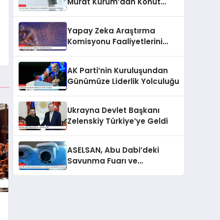
Murat Kurum’dan Konut
Kampanyaları Açıklaması
Yapay Zeka Araştırma
Komisyonu Faaliyetlerini
Anlatıyor
AK Parti’nin Kuruluşundan
Günümüze Liderlik Yolculuğu
Ukrayna Devlet Başkanı
Zelenskiy Türkiye’ye Geldi
ASELSAN, Abu Dabi’deki
Savunma Fuarı ve
Konferansı’nda Dikkatleri
Üzerine Çekiyor
: