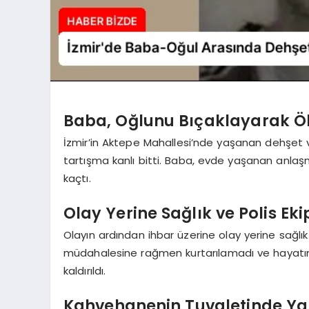
Baba, Oğlunu Bıçaklayarak Ö
İzmir’in Aktepe Mahallesi’nde yaşanan dehşet 
tartışma kanlı bitti. Baba, evde yaşanan anlaş
kaçtı.
Olay Yerine Sağlık ve Polis Ekip
Olayın ardından ihbar üzerine olay yerine sağlık v
müdahalesine rağmen kurtarılamadı ve hayatın
kaldırıldı.
Kahvehanenin Tuvaletinde Ya