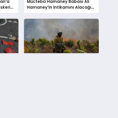
ran’a
Mücteba Hamaney Babası Ali
skeri
Hamaney’in İntikamını Alacağını
Duyurdu
ğının
Fransa’da Bu Yıl 25 Bin
Hektardan Fazla Orman Yandı
Tahliyeler Sürüyor