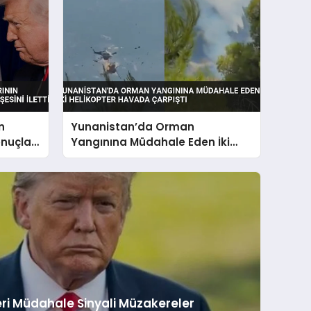
n
Yunanistan’da Orman
onuçları
Yangınına Müdahale Eden İki
ti
Helikopter Havada Çarpıştı
ri Müdahale Sinyali Müzakereler