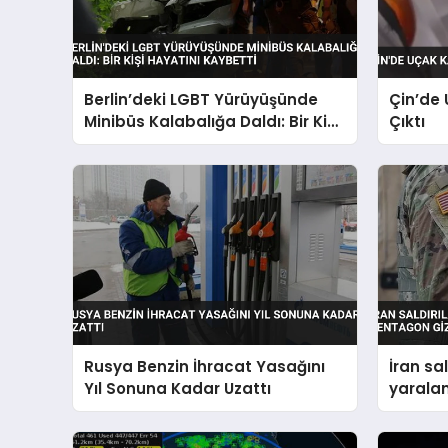
Berlin’deki LGBT Yürüyüşünde
Çin’de
Minibüs Kalabalığa Daldı: Bir Kişi
Çıktı
Hayatını Kaybetti
Rusya Benzin İhracat Yasağını
İran sa
Yıl Sonuna Kadar Uzattı
yaralan
iddiası