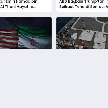
tar Emiri Hamad bin
ABD Başkanı Trump’tan İ
 Al Thani Hayatını
Suikast Tehdidi Sonrası A
ti
Yanıt Uyarısı
n Güneyinde Patlama
K2 Havayolları Kargo Uça
 Duyuldu Valilik Araştırıyor
Enkazı Karaçi Açıklarında
Bulundu
Hakkımızda