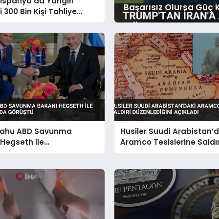
 İspanya’da Yangın
Başarısız Olursa Güç 
i 300 Bin Kişi Tahliye
ahu ABD Savunma
Husiler Suudi Arabistan’d
Hegseth ile
Aramco Tesislerine Saldır
gton’da Görüştü
Düzenlediğini Açıkladı