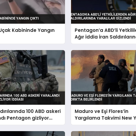
 Uçak Kabininde Yangın
Pentagon’a ABD’li Yetkili
Ağır İddia İran Saldırıları
Yaralılar Gizlendi
ldırılarında 100 ABD askeri
Maduro ve Eşi Flores’in
dı Pentagon gizliyor
Yargılama Takvimi New Y
Belirlendi