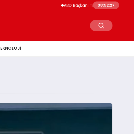
ABD Başkanı Trump’ın Helikopteri Havada Tehli
08:52:28
TEKNOLOJI