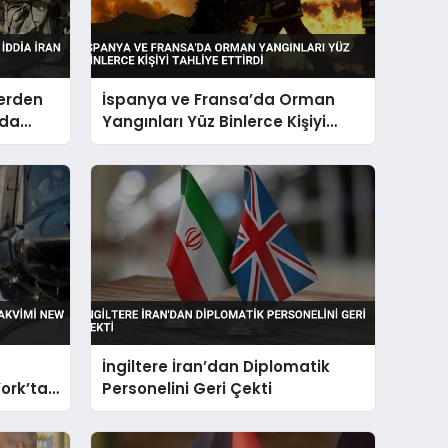
lerden
İspanya ve Fransa’da Orman
nda
Yangınları Yüz Binlerce Kişiyi
Tahliye Ettirdi
İngiltere İran’dan Diplomatik
ork’ta
Personelini Geri Çekti