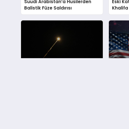
Suudi Arabistan’a Husilerden
Eski Ka
Balistik Füze Saldırısı
Khalifa
Kaybet
İran Körfez’deki ABD Üslerini
İran’ı
Hedef Aldı Sirenler Çaldı
Sesleri
Haberin Doğru Adresi