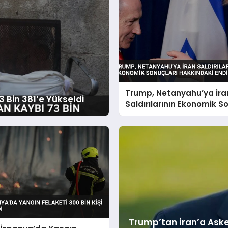
Trump, Netanyahu’ya İra
3 Bin 381’e Yükseldi
Saldırılarının Ekonomik S
Hakkındaki Endişesini İlet
Trump’tan İran’a Aske