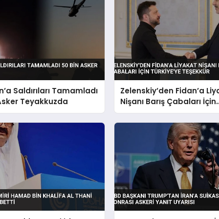
n’a Saldırıları Tamamladı
Zelenskiy’den Fidan’a Liy
 Asker Teyakkuzda
Nişanı Barış Çabaları İçin
Türkiye’ye Teşekkür