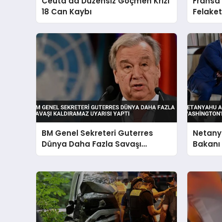
Ceuta’da Düzensiz Göçmen Krizi
Fransa
18 Can Kaybı
Felaket
Edildi
BM Genel Sekreteri Guterres
Netany
Dünya Daha Fazla Savaşı
Bakanı 
Kaldıramaz Uyarısı Yaptı
Washin