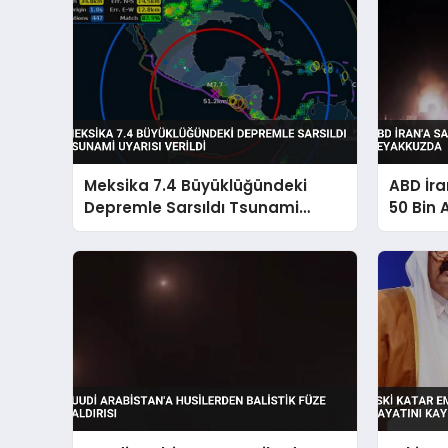
Meksika 7.4 Büyüklüğündeki
ABD İra
Depremle Sarsıldı Tsunami
50 Bin
Uyarısı Verildi