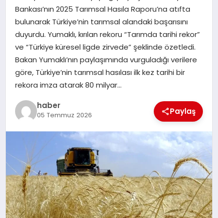
Bankası’nın 2025 Tarımsal Hasıla Raporu’na atıfta
TEKNOLOJI
bulunarak Türkiye’nin tarımsal alandaki başarısını
duyurdu. Yumaklı, kırılan rekoru “Tarımda tarihi rekor”
ve “Türkiye küresel ligde zirvede” şeklinde özetledi.
Bakan Yumaklı’nın paylaşımında vurguladığı verilere
göre, Türkiye’nin tarımsal hasılası ilk kez tarihi bir
rekora imza atarak 80 milyar…
haber
Paylaş
05 Temmuz 2026