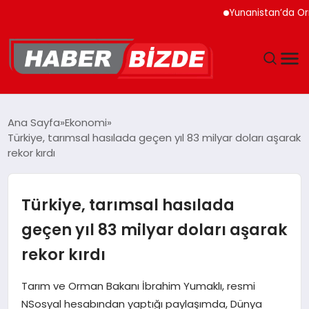
Yunanistan’da Orman Y
GÜNCEL
Ana Sayfa
Ekonomi
Türkiye, tarımsal hasılada geçen yıl 83 milyar doları aşarak
YAŞAM
rekor kırdı
EKONOMI
Türkiye, tarımsal hasılada
EĞITIM
geçen yıl 83 milyar doları aşarak
rekor kırdı
MAGAZIN
Tarım ve Orman Bakanı İbrahim Yumaklı, resmi
SPOR
NSosyal hesabından yaptığı paylaşımda, Dünya