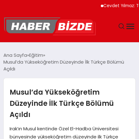
Cevdet Yılmaz: Türkiye
GÜNCEL
Ana Sayfa
Eğitim
Musul’da Yükseköğretim Düzeyinde İlk Türkçe Bölümü
YAŞAM
Açıldı
EKONOMI
Musul’da Yükseköğretim
EĞITIM
Düzeyinde İlk Türkçe Bölümü
Açıldı
MAGAZIN
Irak’ın Musul kentinde Özel El-Hadba Üniversitesi
SPOR
bünyesinde yükseköğretim düzeyinde ilk Türkçe