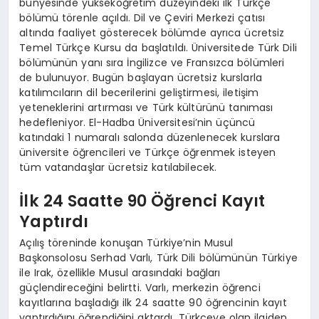
bünyesinde yükseköğretim düzeyindeki ilk Türkçe
bölümü törenle açıldı. Dil ve Çeviri Merkezi çatısı
altında faaliyet gösterecek bölümde ayrıca ücretsiz
Temel Türkçe Kursu da başlatıldı. Üniversitede Türk Dili
bölümünün yanı sıra İngilizce ve Fransızca bölümleri
de bulunuyor. Bugün başlayan ücretsiz kurslarla
katılımcıların dil becerilerini geliştirmesi, iletişim
yeteneklerini artırması ve Türk kültürünü tanıması
hedefleniyor. El-Hadba Üniversitesi’nin üçüncü
katındaki 1 numaralı salonda düzenlenecek kurslara
üniversite öğrencileri ve Türkçe öğrenmek isteyen
tüm vatandaşlar ücretsiz katılabilecek.
İlk 24 Saatte 90 Öğrenci Kayıt
Yaptırdı
Açılış töreninde konuşan Türkiye’nin Musul
Başkonsolosu Serhad Varlı, Türk Dili bölümünün Türkiye
ile Irak, özellikle Musul arasındaki bağları
güçlendireceğini belirtti. Varlı, merkezin öğrenci
kayıtlarına başladığı ilk 24 saatte 90 öğrencinin kayıt
yaptırdığını öğrendiğini aktardı. Türkçeye olan ilgiden