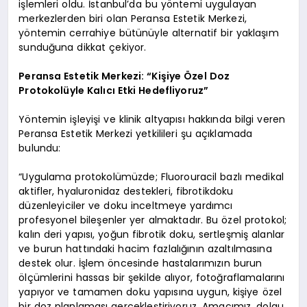
işlemleri oldu. İstanbul’da bu yöntemi uygulayan
merkezlerden biri olan Peransa Estetik Merkezi,
yöntemin cerrahiye bütünüyle alternatif bir yaklaşım
sunduğuna dikkat çekiyor.
Peransa Estetik Merkezi: “Kişiye Özel Doz
Protokolüyle Kalıcı Etki Hedefliyoruz”
Yöntemin işleyişi ve klinik altyapısı hakkında bilgi veren
Peransa Estetik Merkezi yetkilileri şu açıklamada
bulundu:
“Uygulama protokolümüzde; Fluorouracil bazlı medikal
aktifler, hyaluronidaz destekleri, fibrotikdoku
düzenleyiciler ve doku inceltmeye yardımcı
profesyonel bileşenler yer almaktadır. Bu özel protokol;
kalın deri yapısı, yoğun fibrotik doku, sertleşmiş alanlar
ve burun hattındaki hacim fazlalığının azaltılmasına
destek olur. İşlem öncesinde hastalarımızın burun
ölçümlerini hassas bir şekilde alıyor, fotoğraflamalarını
yapıyor ve tamamen doku yapısına uygun, kişiye özel
bir doz planlaması gerçekleştiriyoruz. Amacımız, dolgu