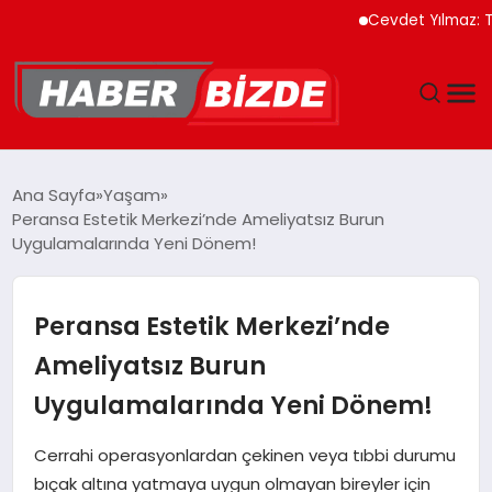
Cevdet Yılmaz: Türkiye 
GÜNCEL
Ana Sayfa
Yaşam
Peransa Estetik Merkezi’nde Ameliyatsız Burun
YAŞAM
Uygulamalarında Yeni Dönem!
EKONOMI
Peransa Estetik Merkezi’nde
EĞITIM
Ameliyatsız Burun
Uygulamalarında Yeni Dönem!
MAGAZIN
Cerrahi operasyonlardan çekinen veya tıbbi durumu
SPOR
bıçak altına yatmaya uygun olmayan bireyler için