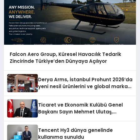
Falcon Aero Group, Küresel Havacılık Tedarik
Zincirinde Türkiye’den Dünyaya Açılıyor
Derya Arms, İstanbul Prohunt 2026’da
yeni nesil ürünlerini ve global marka
vizyonunu sergiledi
Ticaret ve Ekonomik Kulübü Genel
Başkanı Sayın Mehmet Ulutaş,
ekonomiye dair yaptığı açıklamada
şunları kaydetti:
Tencent Hy3 dünya genelinde
kullanıma sunuldu