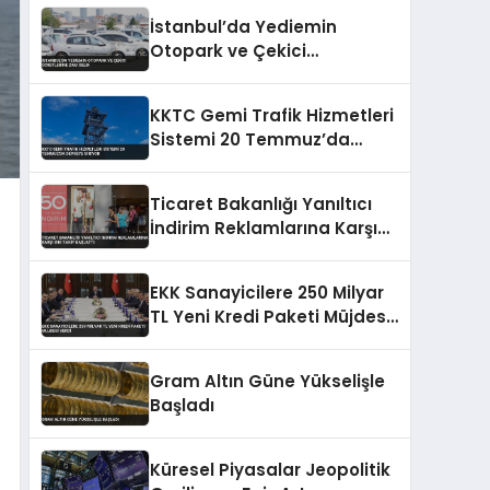
Yükseliyor
İstanbul’da Yediemin
Otopark ve Çekici
Ücretlerine Zam Geldi
KKTC Gemi Trafik Hizmetleri
Sistemi 20 Temmuz’da
Devreye Giriyor
Ticaret Bakanlığı Yanıltıcı
İndirim Reklamlarına Karşı
Sıkı Takip Başlattı
EKK Sanayicilere 250 Milyar
TL Yeni Kredi Paketi Müjdesi
Verdi
Gram Altın Güne Yükselişle
Başladı
Küresel Piyasalar Jeopolitik