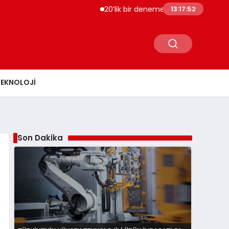
20’lik bir deneme olsun istersen bize bir 
13:17:53
TEKNOLOJI
Son Dakika