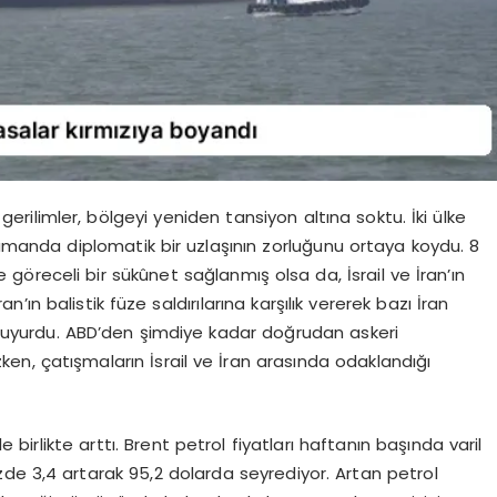
erilimler, bölgeyi yeniden tansiyon altına soktu. İki ülke
amanda diplomatik bir uzlaşının zorluğunu ortaya koydu. 8
öreceli bir sükûnet sağlanmış olsa da, İsrail ve İran’ın
, İran’ın balistik füze saldırılarına karşılık vererek bazı İran
duyurdu. ABD’den şimdiye kadar doğrudan askeri
n, çatışmaların İsrail ve İran arasında odaklandığı
e birlikte arttı. Brent petrol fiyatları haftanın başında varil
de 3,4 artarak 95,2 dolarda seyrediyor. Artan petrol