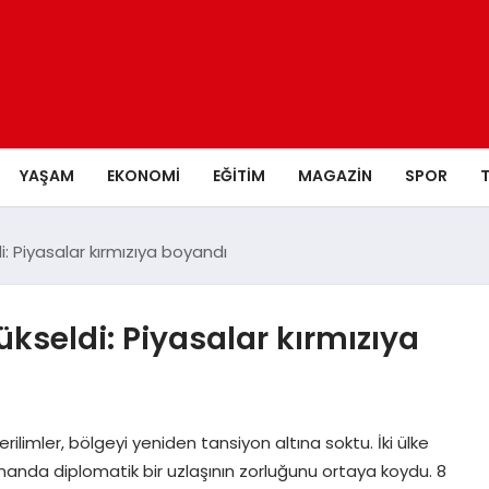
YAŞAM
EKONOMI
EĞITIM
MAGAZIN
SPOR
: Piyasalar kırmızıya boyandı
kseldi: Piyasalar kırmızıya
rilimler, bölgeyi yeniden tansiyon altına soktu. İki ülke
manda diplomatik bir uzlaşının zorluğunu ortaya koydu. 8