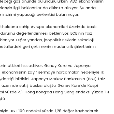
abileceği göz önünde bulundurulurken, ABD ekonomisinin
arıyla ilgili beklentiler de dikkate alınıyor. Şu anda
z indirimi yapacağı beklentisi bulunmuyor.
 ithalatına sahip Avrupa ekonomileri üzerinde baskı
 durumu değerlendirmesi bekleniyor. ECB’nin faiz
eniyor. Diğer yandan, jeopolitik risklerin teknoloji
allerdeki geri çekilmenin madencilik şirketlerinin
in etkileri hissediliyor. Güney Kore ve Japonya
 ekonomisinin zayıf sermaye harcamaları nedeniyle ilk
tiği bildirildi. Japonya Merkez Bankası’nın (BoJ) faiz
 üzerinde satış baskısı oluştu. Güney Kore’de Kospi
ksi yüzde 4,1, Hong Kong’da Hang Seng endeksi yüzde 1,4
tü.
siyle BIST 100 endeksi yüzde 1,28 değer kaybederek