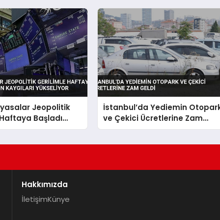
iyasalar Jeopolitik
İstanbul’da Yediemin Otopar
 Haftaya Başladı
ve Çekici Ücretlerine Zam
 Kaygıları Yükseliyor
Geldi
Hakkımızda
İletişim
Künye