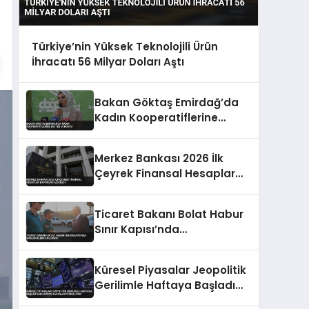
Türkiye’nin Yüksek Teknolojili Ürün
İhracatı 56 Milyar Doları Aştı
Bakan Göktaş Emirdağ’da
Kadın Kooperatiflerine
Destek Vurgusu
Merkez Bankası 2026 İlk
Çeyrek Finansal Hesaplar
Raporunu Açıkladı
Ticaret Bakanı Bolat Habur
Sınır Kapısı’nda
İncelemelerde Bulundu
Küresel Piyasalar Jeopolitik
Gerilimle Haftaya Başladı
Enflasyon Kaygıları