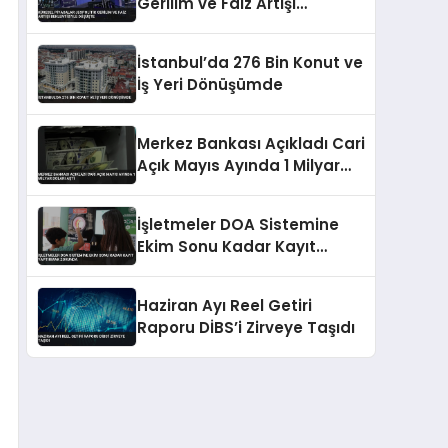
Gerilim ve Faiz Artışı
Beklentisiyle Düşüşte
İstanbul’da 276 Bin Konut ve
İş Yeri Dönüşümde
Merkez Bankası Açıkladı Cari
Açık Mayıs Ayında 1 Milyar
Doları Aştı
İşletmeler DOA Sistemine
Ekim Sonu Kadar Kayıt
Yaptırmak Zorunda
Haziran Ayı Reel Getiri
Raporu DİBS’i Zirveye Taşıdı