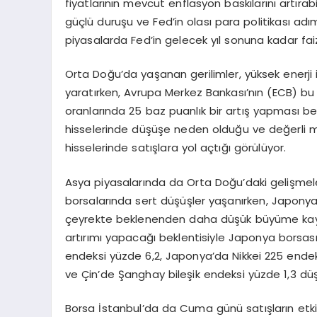
fiyatlarının mevcut enflasyon baskılarını artır
güçlü duruşu ve Fed’in olası para politikası adıml
piyasalarda Fed’in gelecek yıl sonuna kadar fai
Orta Doğu’da yaşanan gerilimler, yüksek enerji
yaratırken, Avrupa Merkez Bankası’nın (ECB) bu
oranlarında 25 baz puanlık bir artış yapması bekl
hisselerinde düşüşe neden olduğu ve değerli met
hisselerinde satışlara yol açtığı görülüyor.
Asya piyasalarında da Orta Doğu’daki gelişmeler
borsalarında sert düşüşler yaşanırken, Japonya
çeyrekte beklenenden daha düşük büyüme kaydet
artırımı yapacağı beklentisiyle Japonya borsası
endeksi yüzde 6,2, Japonya’da Nikkei 225 ende
ve Çin’de Şanghay bileşik endeksi yüzde 1,3 düş
Borsa İstanbul’da da Cuma günü satışların etki