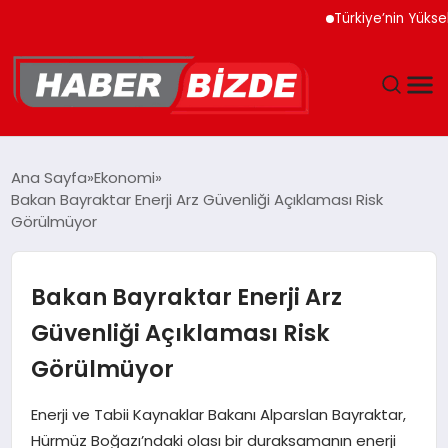
Türkiye’nin Yüksek Teknol
GÜNCEL
Ana Sayfa
Ekonomi
Bakan Bayraktar Enerji Arz Güvenliği Açıklaması Risk
YAŞAM
Görülmüyor
EKONOMI
Bakan Bayraktar Enerji Arz
EĞITIM
Güvenliği Açıklaması Risk
Görülmüyor
MAGAZIN
Enerji ve Tabii Kaynaklar Bakanı Alparslan Bayraktar,
SPOR
Hürmüz Boğazı’ndaki olası bir duraksamanın enerji