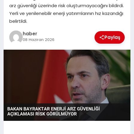
arz güvenliği üzerinde risk oluşturmayacağını bildirdi.
TEKNOLOJI
Yerli ve yenilenebilir enerji yatırımlarının hız kazandığı
belirtildi.
haber
Paylaş
08 Haziran 2026