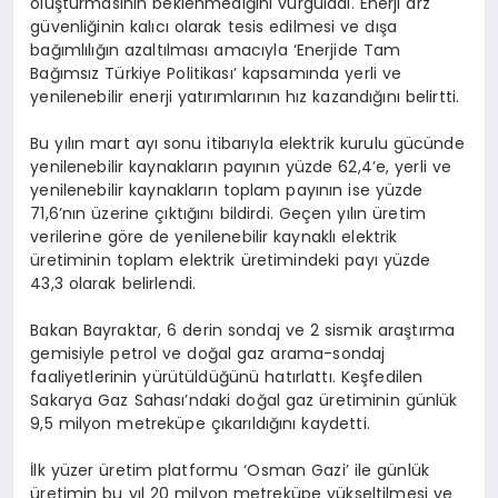
oluşturmasının beklenmediğini vurguladı. Enerji arz
güvenliğinin kalıcı olarak tesis edilmesi ve dışa
bağımlılığın azaltılması amacıyla ‘Enerjide Tam
Bağımsız Türkiye Politikası’ kapsamında yerli ve
yenilenebilir enerji yatırımlarının hız kazandığını belirtti.
Bu yılın mart ayı sonu itibarıyla elektrik kurulu gücünde
yenilenebilir kaynakların payının yüzde 62,4’e, yerli ve
yenilenebilir kaynakların toplam payının ise yüzde
71,6’nın üzerine çıktığını bildirdi. Geçen yılın üretim
verilerine göre de yenilenebilir kaynaklı elektrik
üretiminin toplam elektrik üretimindeki payı yüzde
43,3 olarak belirlendi.
Bakan Bayraktar, 6 derin sondaj ve 2 sismik araştırma
gemisiyle petrol ve doğal gaz arama-sondaj
faaliyetlerinin yürütüldüğünü hatırlattı. Keşfedilen
Sakarya Gaz Sahası’ndaki doğal gaz üretiminin günlük
9,5 milyon metreküpe çıkarıldığını kaydetti.
İlk yüzer üretim platformu ‘Osman Gazi’ ile günlük
üretimin bu yıl 20 milyon metreküpe yükseltilmesi ve