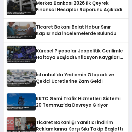
Merkez Bankası 2026 İlk Çeyrek
Finansal Hesaplar Raporunu Açıkladı
Ticaret Bakanı Bolat Habur Sınır
Kapısı’nda İncelemelerde Bulundu
Küresel Piyasalar Jeopolitik Gerilimle
Haftaya Başladı Enflasyon Kaygıları
Yükseliyor
İstanbul’da Yediemin Otopark ve
Çekici Ücretlerine Zam Geldi
KKTC Gemi Trafik Hizmetleri Sistemi
20 Temmuz’da Devreye Giriyor
Ticaret Bakanlığı Yanıltıcı İndirim
Reklamlarına Karşı Sıkı Takip Başlattı