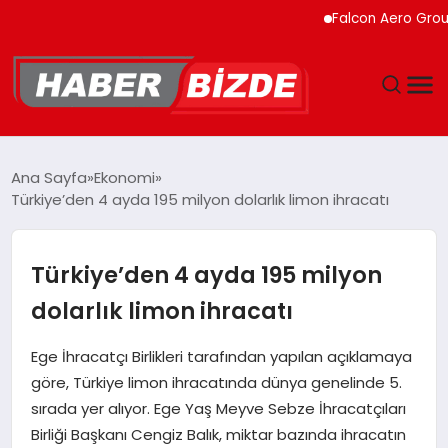
Falcon Aero Group, Küre
GÜNCEL
Ana Sayfa
Ekonomi
Türkiye’den 4 ayda 195 milyon dolarlık limon ihracatı
YAŞAM
EKONOMI
Türkiye’den 4 ayda 195 milyon
dolarlık limon ihracatı
EĞITIM
Ege İhracatçı Birlikleri tarafından yapılan açıklamaya
MAGAZIN
göre, Türkiye limon ihracatında dünya genelinde 5.
sırada yer alıyor. Ege Yaş Meyve Sebze İhracatçıları
SPOR
Birliği Başkanı Cengiz Balık, miktar bazında ihracatın