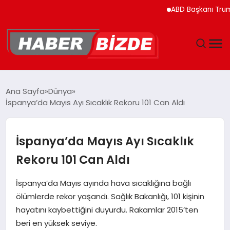
ABD Başkanı Trump’ın H
GÜNCEL
Ana Sayfa
Dünya
İspanya’da Mayıs Ayı Sıcaklık Rekoru 101 Can Aldı
YAŞAM
EKONOMI
İspanya’da Mayıs Ayı Sıcaklık
Rekoru 101 Can Aldı
EĞITIM
İspanya’da Mayıs ayında hava sıcaklığına bağlı
MAGAZIN
ölümlerde rekor yaşandı. Sağlık Bakanlığı, 101 kişinin
hayatını kaybettiğini duyurdu. Rakamlar 2015’ten
SPOR
beri en yüksek seviye.