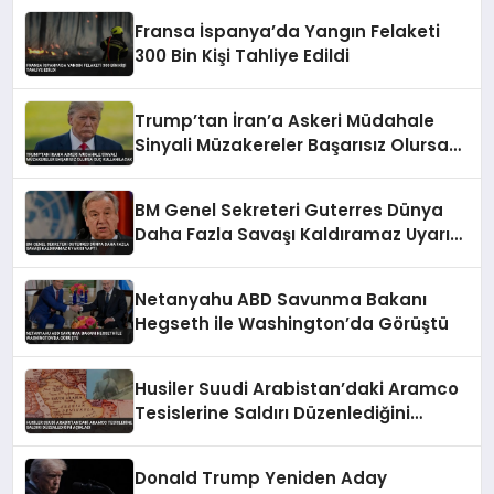
Fransa İspanya’da Yangın Felaketi
300 Bin Kişi Tahliye Edildi
Trump’tan İran’a Askeri Müdahale
Sinyali Müzakereler Başarısız Olursa
Güç Kullanılacak
BM Genel Sekreteri Guterres Dünya
Daha Fazla Savaşı Kaldıramaz Uyarısı
Yaptı
Netanyahu ABD Savunma Bakanı
Hegseth ile Washington’da Görüştü
Husiler Suudi Arabistan’daki Aramco
Tesislerine Saldırı Düzenlediğini
Açıkladı
Donald Trump Yeniden Aday