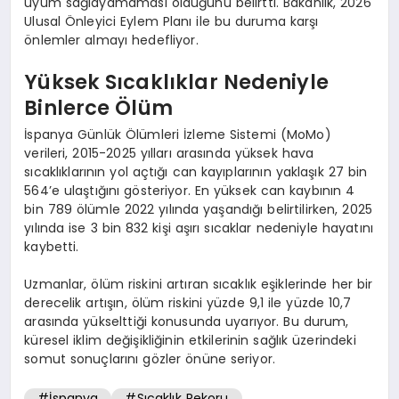
uyum sağlayamaması olduğunu belirtti. Bakanlık, 2026
Ulusal Önleyici Eylem Planı ile bu duruma karşı
önlemler almayı hedefliyor.
Yüksek Sıcaklıklar Nedeniyle
Binlerce Ölüm
İspanya Günlük Ölümleri İzleme Sistemi (MoMo)
verileri, 2015-2025 yılları arasında yüksek hava
sıcaklıklarının yol açtığı can kayıplarının yaklaşık 27 bin
564’e ulaştığını gösteriyor. En yüksek can kaybının 4
bin 789 ölümle 2022 yılında yaşandığı belirtilirken, 2025
yılında ise 3 bin 832 kişi aşırı sıcaklar nedeniyle hayatını
kaybetti.
Uzmanlar, ölüm riskini artıran sıcaklık eşiklerinde her bir
derecelik artışın, ölüm riskini yüzde 9,1 ile yüzde 10,7
arasında yükselttiği konusunda uyarıyor. Bu durum,
küresel iklim değişikliğinin etkilerinin sağlık üzerindeki
somut sonuçlarını gözler önüne seriyor.
#İspanya
#Sıcaklık Rekoru