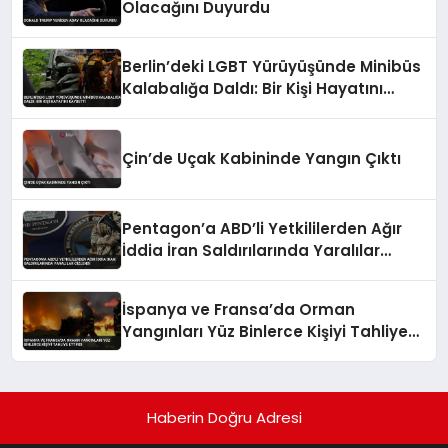
Olacağını Duyurdu
Berlin’deki LGBT Yürüyüşünde Minibüs
Kalabalığa Daldı: Bir Kişi Hayatını
Kaybetti
Çin’de Uçak Kabininde Yangın Çıktı
Pentagon’a ABD’li Yetkililerden Ağır
İddia İran Saldırılarında Yaralılar
Gizlendi
İspanya ve Fransa’da Orman
Yangınları Yüz Binlerce Kişiyi Tahliye
Ettirdi
Haberin Doğru Adresi