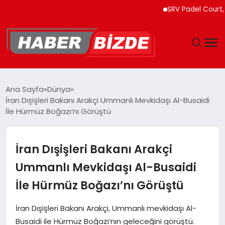
SRV Padel Court, 24 Ül
GÜNCEL
Ana Sayfa
Dünya
İran Dışişleri Bakanı Arakçi Ummanlı Mevkidaşı Al-Busaidi
YAŞAM
İle Hürmüz Boğazı’nı Görüştü
EKONOMI
İran Dışişleri Bakanı Arakçi
EĞITIM
Ummanlı Mevkidaşı Al-Busaidi
İle Hürmüz Boğazı’nı Görüştü
MAGAZIN
İran Dışişleri Bakanı Arakçi, Ummanlı mevkidaşı Al-
SPOR
Busaidi ile Hürmüz Boğazı’nın geleceğini görüştü.