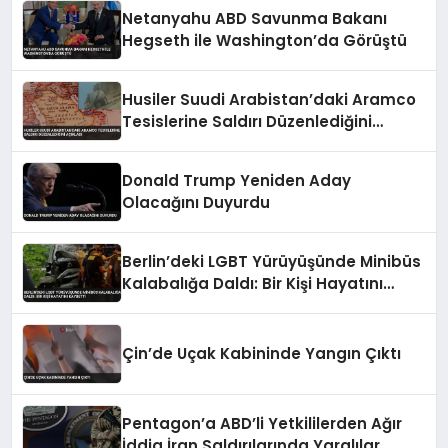
Netanyahu ABD Savunma Bakanı
Hegseth ile Washington’da Görüştü
Husiler Suudi Arabistan’daki Aramco
Tesislerine Saldırı Düzenlediğini
Açıkladı
Donald Trump Yeniden Aday
Olacağını Duyurdu
Berlin’deki LGBT Yürüyüşünde Minibüs
Kalabalığa Daldı: Bir Kişi Hayatını
Kaybetti
Çin’de Uçak Kabininde Yangın Çıktı
Pentagon’a ABD’li Yetkililerden Ağır
İddia İran Saldırılarında Yaralılar