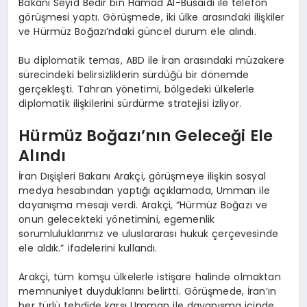
Bakanı Seyid Bedir bin Hamad Al-Busaidi ile telefon
görüşmesi yaptı. Görüşmede, iki ülke arasındaki ilişkiler
ve Hürmüz Boğazı’ndaki güncel durum ele alındı.
Bu diplomatik temas, ABD ile İran arasındaki müzakere
sürecindeki belirsizliklerin sürdüğü bir dönemde
gerçekleşti. Tahran yönetimi, bölgedeki ülkelerle
diplomatik ilişkilerini sürdürme stratejisi izliyor.
Hürmüz Boğazı’nın Geleceği Ele
Alındı
İran Dışişleri Bakanı Arakçi, görüşmeye ilişkin sosyal
medya hesabından yaptığı açıklamada, Umman ile
dayanışma mesajı verdi. Arakçi, “Hürmüz Boğazı ve
onun gelecekteki yönetimini, egemenlik
sorumluluklarımız ve uluslararası hukuk çerçevesinde
ele aldık.” ifadelerini kullandı.
Arakçi, tüm komşu ülkelerle istişare halinde olmaktan
memnuniyet duyduklarını belirtti. Görüşmede, İran’ın
her türlü tehdide karşı Umman ile dayanışma içinde