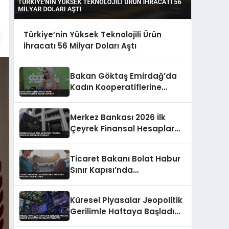
Türkiye’nin Yüksek Teknolojili Ürün
İhracatı 56 Milyar Doları Aştı
Bakan Göktaş Emirdağ’da
Kadın Kooperatiflerine
Destek Vurgusu
Merkez Bankası 2026 İlk
Çeyrek Finansal Hesaplar
Raporunu Açıkladı
Ticaret Bakanı Bolat Habur
Sınır Kapısı’nda
İncelemelerde Bulundu
Küresel Piyasalar Jeopolitik
Gerilimle Haftaya Başladı
Enflasyon Kaygıları