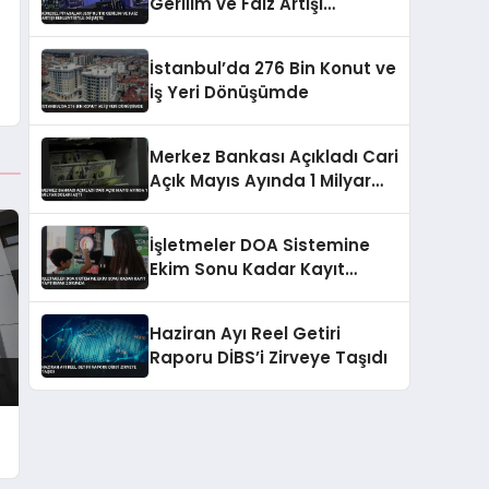
Gerilim ve Faiz Artışı
Beklentisiyle Düşüşte
İstanbul’da 276 Bin Konut ve
İş Yeri Dönüşümde
Merkez Bankası Açıkladı Cari
Açık Mayıs Ayında 1 Milyar
Doları Aştı
İşletmeler DOA Sistemine
Ekim Sonu Kadar Kayıt
Yaptırmak Zorunda
Haziran Ayı Reel Getiri
Raporu DİBS’i Zirveye Taşıdı