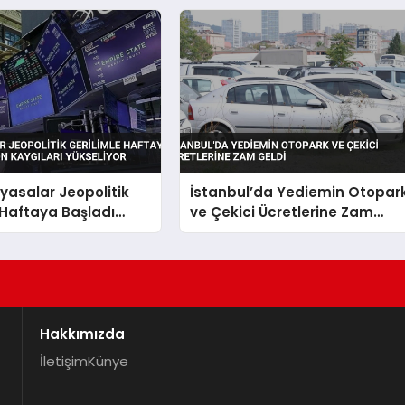
iyasalar Jeopolitik
İstanbul’da Yediemin Otopar
 Haftaya Başladı
ve Çekici Ücretlerine Zam
 Kaygıları Yükseliyor
Geldi
Hakkımızda
İletişim
Künye