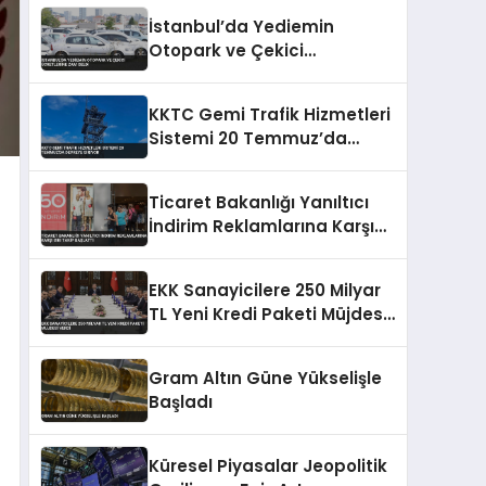
Yükseliyor
İstanbul’da Yediemin
Otopark ve Çekici
Ücretlerine Zam Geldi
KKTC Gemi Trafik Hizmetleri
Sistemi 20 Temmuz’da
Devreye Giriyor
Ticaret Bakanlığı Yanıltıcı
İndirim Reklamlarına Karşı
Sıkı Takip Başlattı
EKK Sanayicilere 250 Milyar
TL Yeni Kredi Paketi Müjdesi
Verdi
Gram Altın Güne Yükselişle
Başladı
Küresel Piyasalar Jeopolitik