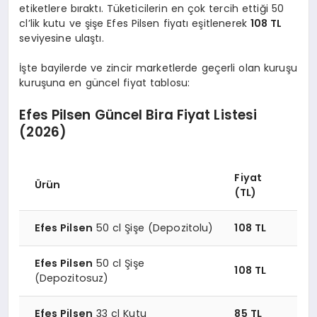
etiketlere bıraktı. Tüketicilerin en çok tercih ettiği 50
cl’lik kutu ve şişe Efes Pilsen fiyatı eşitlenerek
108 TL
seviyesine ulaştı.
İşte bayilerde ve zincir marketlerde geçerli olan kuruşu
kuruşuna en güncel fiyat tablosu:
Efes Pilsen Güncel Bira Fiyat Listesi
(2026)
Fiyat
Ürün
(TL)
Efes Pilsen
50 cl Şişe (Depozitolu)
108 TL
Efes Pilsen
50 cl Şişe
108 TL
(Depozitosuz)
Efes Pilsen
33 cl Kutu
85 TL