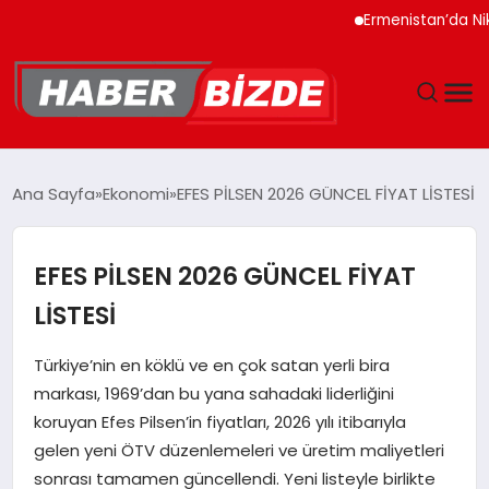
Ermenistan’da Nikol Pa
GÜNCEL
Ana Sayfa
Ekonomi
EFES PİLSEN 2026 GÜNCEL FİYAT LİSTESİ
YAŞAM
EFES PİLSEN 2026 GÜNCEL FİYAT
EKONOMI
LİSTESİ
EĞITIM
Türkiye’nin en köklü ve en çok satan yerli bira
markası, 1969’dan bu yana sahadaki liderliğini
MAGAZIN
koruyan Efes Pilsen’in fiyatları, 2026 yılı itibarıyla
gelen yeni ÖTV düzenlemeleri ve üretim maliyetleri
SPOR
sonrası tamamen güncellendi. Yeni listeyle birlikte