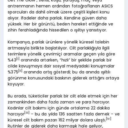
antrenmanın hemen ardından fotoğraflanan ASICS
sporcuları da dahil olmak üzere çeşitli kişileri konu
alıyor. İfadeler daha parlak. Kendine güven daha
yüksek. Her bir görüntü, beden hareket ettiğinde ve
zihin ferahladığında hissedilen o ışıltıyı yansıtıyor.
Kampanya, parlak ürünlere yönelik küresel talebin
artmasıyla birlikte başlatılıyor. Cilt parlaklığıyla ilgili
terimlere yönelik çevrimiçi aramalar geçen yıla göre
[i]
%43
oranında artarken, “hızlı” bir şekilde parlak bir
cilde kavuşmaya dair sosyal medyadaki konuşmalar
[ii]
%375
oranında artış gösterdi; bu da anında ışıltılı
görünme konusundaki baskının giderek arttığını ortaya
koyuyor.
Bu arada, tüketiciler parlak bir cilt elde etmek için her
zamankinden daha fazla zaman ve para harcıyor.
Kadınlar cilt bakımı için günde ortalama 22 dakika
[iii]
harcıyor
– bu da yılda 136 saatten fazla demek – ve
[iv]
küresel cilt bakım pazarı 162 milyar dolara ulaştı.
Rutinler de giderek daha karmaşık hale geliyor,