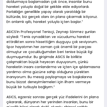
doldurmaya başlamadan çok önce, insanlar bunu
hareket yoluyla doğal bir şekilde elde ediyorlardı.
Parlaklığın genellikle yapay olarak yaratıldığı bir
kültürde, biz gerçek olanı ön plana çıkarmak istiyoruz.
En anlamlı ışıltı, hareket yoluyla içten başlar.”
ASICS’in Profesyonel Tenisçi, Zeynep Sönmez şunları
söyledi: “Tenis oynadıktan ve vücudumu hareket
ettirdikten sonra hissettiğim duyguyu çok seviyorum.
Spor hayatımın her zaman çok önemli bir parçası
olmuştur ve çocukluğumdan beri tenise büyük ilgi
duymuşumdur. Bu girişimde ASICS ile birlikte
çalışmaktan büyük heyecan duyuyorum, çünkü
hareketin insanı canlandırma ve içten içe ışıldamasına
yardımcı olma gücüne sahip olduğuna yürekten
inanıyorum. Bu mesajı paylaşmaya ve başkalarına
bunu bizzat deneyimlemeleri için ilham vermeye
büyük bir tutkuyla bağlıyım.”
ASICS, egzersiz sonrası gerçek yüz ifadelerini ön plana
çıkararak, dünyanın her yerinden insanları, bunu bir
güzellik hilesi olarak değil, olumlu zihinsel sağlığı