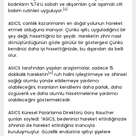
kadınların %74’ü sabah ve akşamları çok aşamalı cilt
[v]
bakım rutinleri uyguluyor.
ASICS, canlılık kazanmanın en doğal yolunun hareket
etmek olduğuna inanıyor. Çünkü ışıltı, uyguladığınız bir
şey değil, hissettiğiniz bir şeydir. Hareketin zihni nasıl
dönüştürdüğünün gözle görülür bir göstergesi Çünkü
kendinizi daha iyi hissettiğinizde, bu dışarıdan da belli
olur.
ASICS tarafından yapılan araştırmalar, sadece 15
[vi]
dakikalık hareketin
ruh halini iyileştirmeye ve zihinsel
sağlığı olumlu yönde etkilemeye yardımcı
olabileceğini, insanların kendilerini daha parlak, daha
özgüvenli ve daha olumlu hissetmelerine yardımcı
olabileceğini göstermektedir.
ASICS Küresel Pazarlama Direktörü Gary Raucher
şunları söyledi: “ASICS, bedeninizi hareket ettirdiğinizde
zihninizi de hareket ettirdiğiniz inancıyla
kuruluşmuştur. Güzellik endüstrisi ışıltıyı şişelere