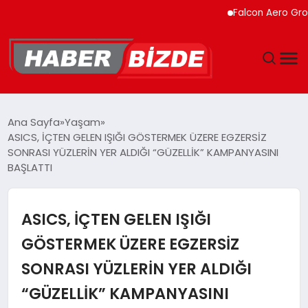
Falcon Aero Group, Küre
GÜNCEL
Ana Sayfa
Yaşam
ASICS, İÇTEN GELEN IŞIĞI GÖSTERMEK ÜZERE EGZERSİZ
YAŞAM
SONRASI YÜZLERİN YER ALDIĞI “GÜZELLİK” KAMPANYASINI
BAŞLATTI
EKONOMI
ASICS, İÇTEN GELEN IŞIĞI
EĞITIM
GÖSTERMEK ÜZERE EGZERSİZ
MAGAZIN
SONRASI YÜZLERİN YER ALDIĞI
SPOR
“GÜZELLİK” KAMPANYASINI