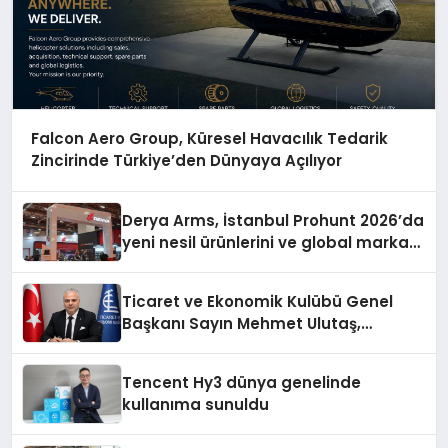
Falcon Aero Group, Küresel Havacılık Tedarik
Zincirinde Türkiye’den Dünyaya Açılıyor
Derya Arms, İstanbul Prohunt 2026’da
yeni nesil ürünlerini ve global marka
vizyonunu sergiledi
Ticaret ve Ekonomik Kulübü Genel
Başkanı Sayın Mehmet Ulutaş,
ekonomiye dair yaptığı açıklamada
şunları kaydetti:
Tencent Hy3 dünya genelinde
kullanıma sunuldu