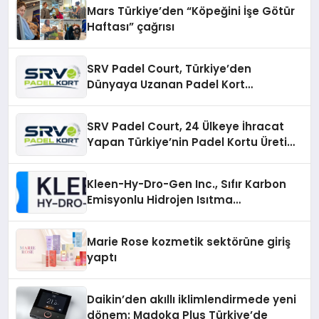
Mars Türkiye’den “Köpeğini İşe Götür
Haftası” çağrısı
SRV Padel Court, Türkiye’den
Dünyaya Uzanan Padel Kort
Üretiminde Güvenin Adresi
SRV Padel Court, 24 Ülkeye İhracat
Yapan Türkiye’nin Padel Kortu Üretim
Gücü
Kleen-Hy-Dro-Gen Inc., Sıfır Karbon
Emisyonlu Hidrojen Isıtma
Teknolojisinde ISO ve TSSA
Düzenleyici Onaylarını Aldı
Marie Rose kozmetik sektörüne giriş
yaptı
Daikin’den akıllı iklimlendirmede yeni
dönem: Madoka Plus Türkiye’de