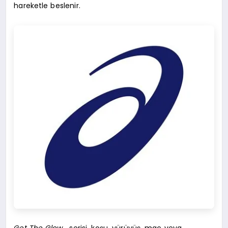
hareketle beslenir.
Get The Glow
, serisi, koşu, yürüyüş, maç veya