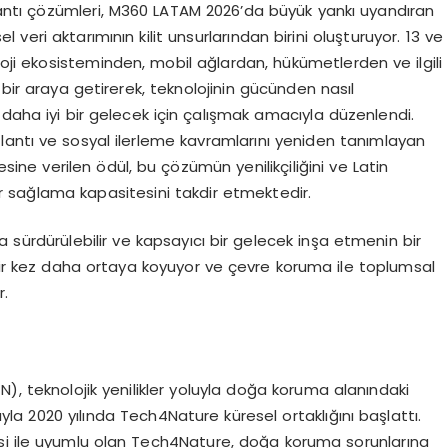
ğlantı çözümleri, M360 LATAM 2026’da büyük yankı uyandıran
eri aktarımının kilit unsurlarından birini oluşturuyor. 13 ve
loji ekosisteminden, mobil ağlardan, hükümetlerden ve ilgili
 bir araya getirerek, teknolojinin gücünden nasıl
 daha iyi bir gelecek için çalışmak amacıyla düzenlendi.
lantı ve sosyal ilerleme kavramlarını yeniden tanımlayan
sine verilen ödül, bu çözümün yenilikçiliğini ve Latin
r sağlama kapasitesini takdir etmektedir.
 sürdürülebilir ve kapsayıcı bir gelecek inşa etmenin bir
 bir kez daha ortaya koyuyor ve çevre koruma ile toplumsal
r.
N), teknolojik yenilikler yoluyla doğa koruma alanındaki
la 2020 yılında Tech4Nature küresel ortaklığını başlattı.
tesi ile uyumlu olan Tech4Nature, doğa koruma sorunlarına