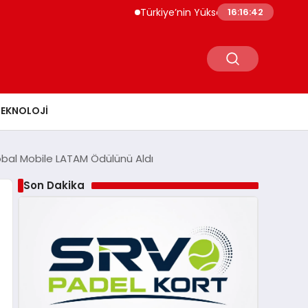
Türkiye’nin Yüksek Teknolojili Ürün İhracatı 5
16:16:43
TEKNOLOJI
obal Mobile LATAM Ödülünü Aldı
Son Dakika