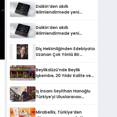
Türkiye’de
Daikin’den akıllı
iklimlendirmede yeni
dönem: Madoka Plus
Türkiye’de
Daikin’den akıllı
iklimlendirmede yeni
dönem: Madoka Plus
Türkiye’de
Diş Hekimliğinden Edebiyata
Uzanan Çok Yönlü Bir
Yaşam: Yeşim Şahin Yaman
Beylikdüzü’nde Beylik
İşkembe, 20 Yıldır Kalite ve
Lezzetin Değişmeyen Adresi
İş İnsanı Seyithan Hanoğlu
Türkiye’yi Uluslararası
Arenada Tanıtmayı
Hedefliyor
Mirabellix, Türkiye’den