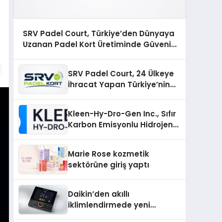
SRV Padel Court, Türkiye’den Dünyaya
Uzanan Padel Kort Üretiminde Güvenin
Adresi
SRV Padel Court, 24 Ülkeye
İhracat Yapan Türkiye’nin
Padel Kortu Üretim Gücü
Kleen-Hy-Dro-Gen Inc., Sıfır
Karbon Emisyonlu Hidrojen
Isıtma Teknolojisinde ISO ve
TSSA Düzenleyici Onaylarını
Marie Rose kozmetik
Aldı
sektörüne giriş yaptı
Daikin’den akıllı
iklimlendirmede yeni
dönem: Madoka Plus