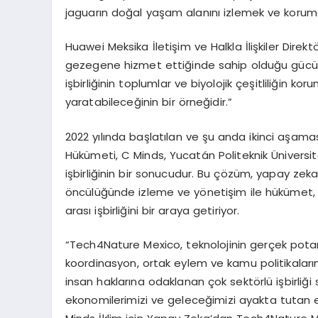
jaguarın doğal yaşam alanını izlemek ve korumak iç
Huawei Meksika İletişim ve Halkla İlişkiler Direk
gezegene hizmet ettiğinde sahip olduğu gücü y
işbirliğinin toplumlar ve biyolojik çeşitliliğin k
yaratabileceğinin bir örneğidir.”
2022 yılında başlatılan ve şu anda ikinci aşama
Hükümeti, C Minds, Yucatán Politeknik Üniversi
işbirliğinin bir sonucudur. Bu çözüm, yapay zeka
öncülüğünde izleme ve yönetişim ile hükümet, a
arası işbirliğini bir araya getiriyor.
“Tech4Nature Mexico, teknolojinin gerçek potan
koordinasyon, ortak eylem ve kamu politikaları
insan haklarına odaklanan çok sektörlü işbirliği
ekonomilerimizi ve geleceğimizi ayakta tutan 