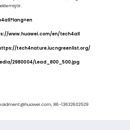
eklemiştir.
h4all?lang=en
ps://www.huawei.com/en/tech4all
https://tech4nature.iucngreenlist.org/
edia/2980004/Lead_800_500.jpg
.maidment@huawei.com
, 86-13632602529