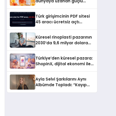
dünyaya uzanan güçlü
büyümesini sürdürüyor
Türk girişimcinin PDF sitesi
45 aracı ücretsiz açtı
Dosyalar sunucuya gitmiyor
Küresel rinoplasti pazarının
2030’da 9,6 milyar dolara
ulaşması bekleniyor
Türkiye’den küresel pazara:
ShopinX, dijital ekonomi ile
gerçek dünya alışverişini bir
araya getirmeyi hedefliyor
Ayla Selvi Şarkılarını Aynı
Albümde Topladı: “Kayıp
Kasetler 1” 31 Temmuz’da
Yayında