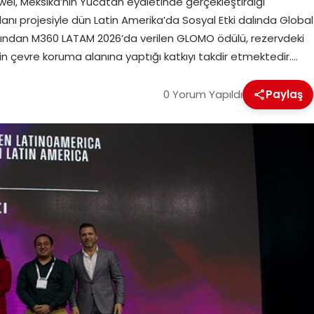
i, Meksika’nın Yucatan eyaletinde gerçekleştirdiği
 projesiyle dün Latin Amerika’da Sosyal Etki dalında Global
ından M360 LATAM 2026’da verilen GLOMO ödülü, rezervdeki
nin çevre koruma alanına yaptığı katkıyı takdir etmektedir….
0 Yorum Yapıldı
Paylaş