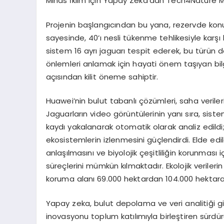
Minds İklim için Yapay Zeka’dan Tech4Nature M
Projenin başlangıcından bu yana, rezervde konu
sayesinde, 40’ı nesli tükenme tehlikesiyle karşı 
sistem 16 ayrı jaguarı tespit ederek, bu türün d
önlemleri anlamak için hayati önem taşıyan bilg
açısından kilit öneme sahiptir.
Huawei’nin bulut tabanlı çözümleri, saha verileri
Jaguarların video görüntülerinin yanı sıra, sis
kaydı yakalanarak otomatik olarak analiz edild
ekosistemlerin izlenmesini güçlendirdi. Elde edi
anlaşılmasını ve biyolojik çeşitliliğin korunması
süreçlerini mümkün kılmaktadır. Ekolojik verileri
koruma alanı 69.000 hektardan 104.000 hektara 
Yapay zeka, bulut depolama ve veri analitiği gi
inovasyonu toplum katılımıyla birleştiren sürdür