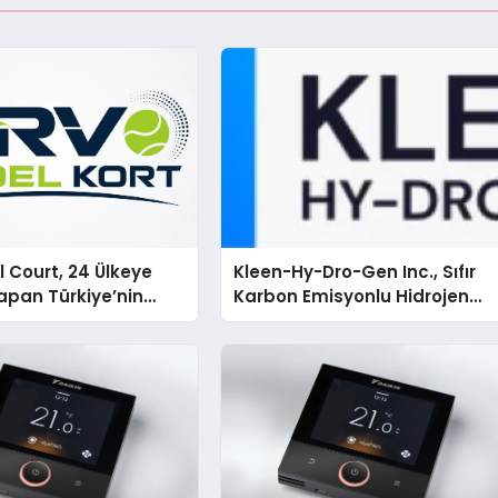
 Court, 24 Ülkeye
Kleen-Hy-Dro-Gen Inc., Sıfır
apan Türkiye’nin
Karbon Emisyonlu Hidrojen
rtu Üretim Gücü
Isıtma Teknolojisinde ISO ve
TSSA Düzenleyici Onaylarını
Aldı