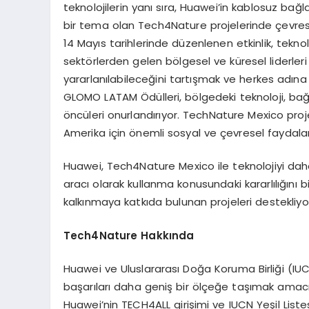
teknolojilerin yanı sıra, Huawei’in kablosuz ba
bir tema olan Tech4Nature projelerinde çevresel v
14 Mayıs tarihlerinde düzenlenen etkinlik, tekno
sektörlerden gelen bölgesel ve küresel liderleri
yararlanılabileceğini tartışmak ve herkes adına
GLOMO LATAM Ödülleri, bölgedeki teknoloji, bağ
öncüleri onurlandırıyor. TechNature Mexico proje
Amerika için önemli sosyal ve çevresel faydala
Huawei, Tech4Nature Mexico ile teknolojiyi daha
aracı olarak kullanma konusundaki kararlılığını
kalkınmaya katkıda bulunan projeleri destekliyo
Tech4Nature Hakkında
Huawei ve Uluslararası Doğa Koruma Birliği (IUC
başarıları daha geniş bir ölçeğe taşımak amacıy
Huawei’nin TECH4ALL girişimi ve IUCN Yeşil Lis