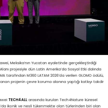
ei, Meksika’nın Yucatan eyaletinde gerçekleştirdiği
nı projesiyle dün Latin Amerika’da Sosyal Etki dalında
SMA tarafından M360 LATAM 2026’da verilen GLOMO ödülü,
ullanan projenin çevre koruma alanına yaptığı katkıyı takdir
uawei
TECH4ALL
arasında kurulan Tech4Nature küresel
’da ikonik ve nesli tükenmekte olan türlerinden biri olan