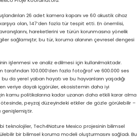
éxico Proje Koordinatörü.
şlandırılan 26 adet kamera kapanı ve 60 akustik cihaz
karşıya olan, 147’den fazla tür tespit etti. En önemlisi,
avranışlarını, hareketlerini ve türün korunmasına yönelik
iler sağlamıştır; bu tür, koruma alanının çevresel dengesi
nin işlenmesi ve analiz edilmesi için kullanılmaktadır.
tem tarafından 100.000’den fazla fotoğraf ve 600.000 ses
i; bu da yerel yaban hayatı ve bu hayvanların yaşadığı
len veriye dayalı içgörüler, ekosistemin daha iyi
 için kamu politikalarına kadar uzanan daha etkili karar alma
n ötesinde, peyzaj düzeyindeki etkiler de gözle görülebilir –
genişlemiştir.
bi teknolojiler, Tech4Nature Mexico projesinin bilimsel
ülebilir bir bilimsel koruma modeli oluşturmasını sağladı. Bu