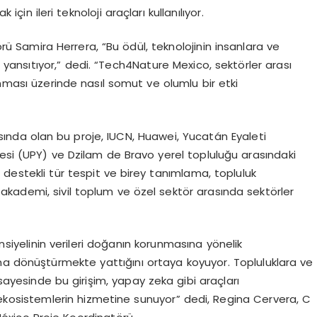
in ileri teknoloji araçları kullanılıyor.
törü Samira Herrera, “Bu ödül, teknolojinin insanlara ve
ansıtıyor,” dedi. “Tech4Nature Mexico, sektörler arası
orunması üzerinde nasıl somut ve olumlu bir etki
sında olan bu proje, IUCN, Huawei, Yucatán Eyaleti
tesi (UPY) ve Dzilam de Bravo yerel topluluğu arasındaki
 destekli tür tespit ve birey tanımlama, topluluk
kademi, sivil toplum ve özel sektör arasında sektörler
siyelinin verileri doğanın korunmasına yönelik
na dönüştürmekte yattığını ortaya koyuyor. Topluluklara ve
 sayesinde bu girişim, yapay zeka gibi araçları
ekosistemlerin hizmetine sunuyor” dedi, Regina Cervera, C