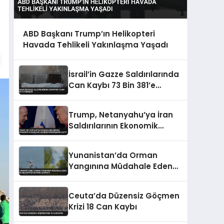
ABD Başkanı Trump’ın Helikopteri
Havada Tehlikeli Yakınlaşma Yaşadı
İsrail’in Gazze Saldırılarında
Can Kaybı 73 Bin 381’e
Yükseldi
Trump, Netanyahu’ya İran
Saldırılarının Ekonomik
Sonuçları Hakkındaki
Endişesini İletti
Yunanistan’da Orman
Yangınına Müdahale Eden
İki Helikopter Havada
Çarpıştı
Ceuta’da Düzensiz Göçmen
Krizi 18 Can Kaybı