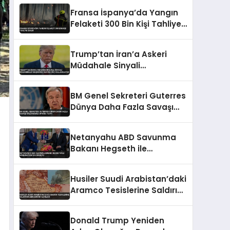
Fransa İspanya’da Yangın
Felaketi 300 Bin Kişi Tahliye
Edildi
Trump’tan İran’a Askeri
Müdahale Sinyali
Müzakereler Başarısız
Olursa Güç Kullanılacak
BM Genel Sekreteri Guterres
Dünya Daha Fazla Savaşı
Kaldıramaz Uyarısı Yaptı
Netanyahu ABD Savunma
Bakanı Hegseth ile
Washington’da Görüştü
Husiler Suudi Arabistan’daki
Aramco Tesislerine Saldırı
Düzenlediğini Açıkladı
Donald Trump Yeniden