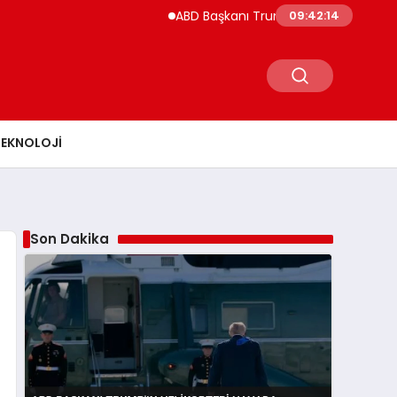
ABD Başkanı Trump’ın Helikopteri Havada T
09:42:15
TEKNOLOJI
Son Dakika