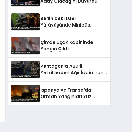
Aday Olacağını Duyurdu
Berlin’deki LGBT
Yürüyüşünde Minibüs
Kalabalığa Daldı: Bir Kişi
Hayatını Kaybetti
Çin’de Uçak Kabininde
Yangın Çıktı
Pentagon’a ABD’li
Yetkililerden Ağır İddia İran
Saldırılarında Yaralılar
Gizlendi
İspanya ve Fransa’da
Orman Yangınları Yüz
Binlerce Kişiyi Tahliye Ettirdi