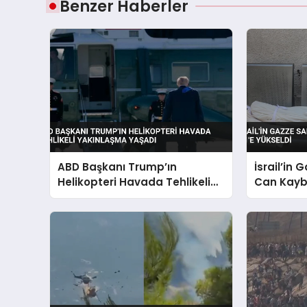
Benzer Haberler
ABD Başkanı Trump’ın
İsrail’in 
Helikopteri Havada Tehlikeli
Can Kaybı
Yakınlaşma Yaşadı
Yükseldi