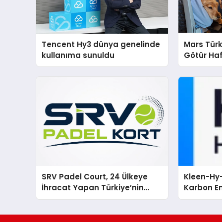
Tencent Hy3 dünya genelinde
Mars Türk
kullanıma sunuldu
Götür Haf
SRV Padel Court, 24 Ülkeye
Kleen-Hy-
İhracat Yapan Türkiye’nin
Karbon Em
Padel Kortu Üretim Gücü
Isıtma Te
TSSA Düze
Aldı