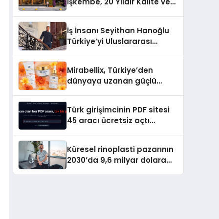
İşkembe, 20 Yıldır Kalite ve
Lezzetin Değişmeyen Adresi
İş İnsanı Seyithan Hanoğlu
Türkiye’yi Uluslararası
Arenada Tanıtmayı
Hedefliyor
Mirabellix, Türkiye’den
dünyaya uzanan güçlü
büyümesini sürdürüyor
Türk girişimcinin PDF sitesi
45 aracı ücretsiz açtı
Dosyalar sunucuya gitmiyor
Küresel rinoplasti pazarının
2030’da 9,6 milyar dolara
ulaşması bekleniyor