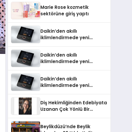
TSSA Düzenleyici Onaylarını
Marie Rose kozmetik
Aldı
sektörüne giriş yaptı
Daikin’den akıllı
iklimlendirmede yeni
dönem: Madoka Plus
Türkiye’de
Daikin’den akıllı
iklimlendirmede yeni
dönem: Madoka Plus
Türkiye’de
Daikin’den akıllı
iklimlendirmede yeni
dönem: Madoka Plus
Türkiye’de
Diş Hekimliğinden Edebiyata
Uzanan Çok Yönlü Bir
Yaşam: Yeşim Şahin Yaman
Beylikdüzü’nde Beylik