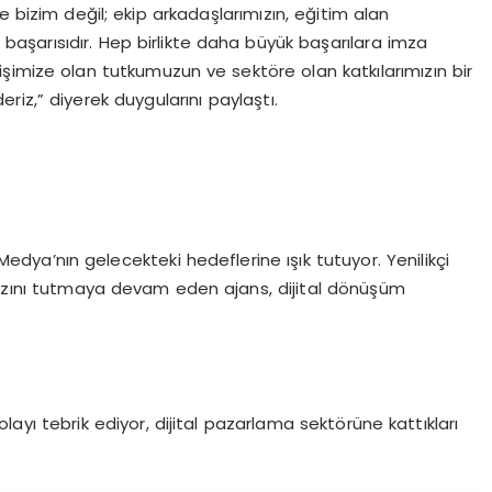
izim değil; ekip arkadaşlarımızın, eğitim alan
 başarısıdır. Hep birlikte daha büyük başarılara imza
, işimize olan tutkumuzun ve sektöre olan katkılarımızın bir
iz,” diyerek duygularını paylaştı.
l Medya’nın gelecekteki hedeflerine ışık tutuyor. Yenilikçi
abzını tutmaya devam eden ajans, dijital dönüşüm
layı tebrik ediyor, dijital pazarlama sektörüne kattıkları