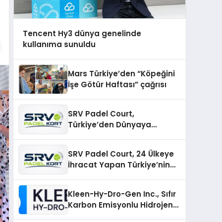
Tencent Hy3 dünya genelinde
kullanıma sunuldu
Mars Türkiye’den “Köpeğini
İşe Götür Haftası” çağrısı
SRV Padel Court,
Türkiye’den Dünyaya
Uzanan Padel Kort
Üretiminde Güvenin Adresi
SRV Padel Court, 24 Ülkeye
İhracat Yapan Türkiye’nin
Padel Kortu Üretim Gücü
Kleen-Hy-Dro-Gen Inc., Sıfır
Karbon Emisyonlu Hidrojen
Isıtma Teknolojisinde ISO ve