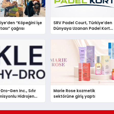
iye’den “Köpeğini İşe
SRV Padel Court, Türkiye’den
tası” çağrısı
Dünyaya Uzanan Padel Kort
Üretiminde Güvenin Adresi
Dro-Gen Inc., Sıfır
Marie Rose kozmetik
isyonlu Hidrojen
sektörüne giriş yaptı
knolojisinde ISO ve
nleyici Onaylarını