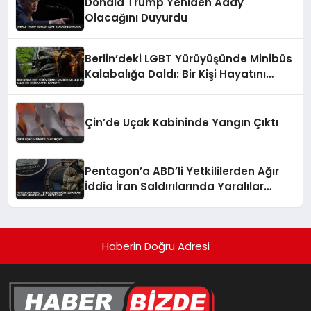
Donald Trump Yeniden Aday
Olacağını Duyurdu
Berlin’deki LGBT Yürüyüşünde Minibüs
Kalabalığa Daldı: Bir Kişi Hayatını
Kaybetti
Çin’de Uçak Kabininde Yangın Çıktı
Pentagon’a ABD’li Yetkililerden Ağır
İddia İran Saldırılarında Yaralılar
Gizlendi
Haberin Doğru Adresi