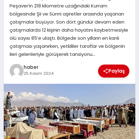
Peşaver’in 218 kilometre uzağındaki Kurram
TEKNOLOJI
bölgesinde Şii ve Sünni aşiretler arasında yaşanan
çatışmalar büyüyor. Son dört gündür devam eden
çatışmalarda 12 kişinin daha hayatını kaybetmesiyle
ölü sayısı 85’e ulaştı. Bölgede son yılların en kanlı
çatışması yaşanırken, yetkililer taraflar ve bölgenin
ileri gelenleriyle görüşerek tansiyonu…
haber
Paylaş
25 Kasım 2024