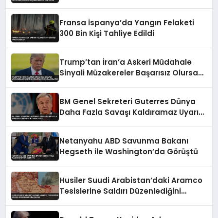
Fransa İspanya’da Yangın Felaketi
300 Bin Kişi Tahliye Edildi
Trump’tan İran’a Askeri Müdahale
Sinyali Müzakereler Başarısız Olursa
Güç Kullanılacak
BM Genel Sekreteri Guterres Dünya
Daha Fazla Savaşı Kaldıramaz Uyarısı
Yaptı
Netanyahu ABD Savunma Bakanı
Hegseth ile Washington’da Görüştü
Husiler Suudi Arabistan’daki Aramco
Tesislerine Saldırı Düzenlediğini
Açıkladı