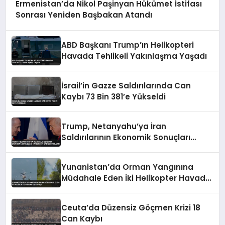
Ermenistan’da Nikol Paşinyan Hükümet İstifası
Sonrası Yeniden Başbakan Atandı
ABD Başkanı Trump’ın Helikopteri
Havada Tehlikeli Yakınlaşma Yaşadı
İsrail’in Gazze Saldırılarında Can
Kaybı 73 Bin 381’e Yükseldi
Trump, Netanyahu’ya İran
Saldırılarının Ekonomik Sonuçları
Hakkındaki Endişesini İletti
Yunanistan’da Orman Yangınına
Müdahale Eden İki Helikopter Havada
Çarpıştı
Ceuta’da Düzensiz Göçmen Krizi 18
Can Kaybı