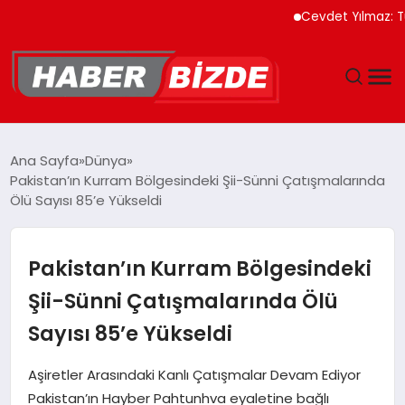
Cevdet Yılmaz: Türkiye
GÜNCEL
Ana Sayfa
Dünya
Pakistan’ın Kurram Bölgesindeki Şii-Sünni Çatışmalarında
YAŞAM
Ölü Sayısı 85’e Yükseldi
EKONOMI
Pakistan’ın Kurram Bölgesindeki
EĞITIM
Şii-Sünni Çatışmalarında Ölü
Sayısı 85’e Yükseldi
MAGAZIN
Aşiretler Arasındaki Kanlı Çatışmalar Devam Ediyor
SPOR
Pakistan’ın Hayber Pahtunhva eyaletine bağlı