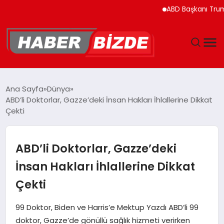
ABD Başkanı Trump’ın H
GÜNCEL
Ana Sayfa
Dünya
ABD’li Doktorlar, Gazze’deki İnsan Hakları İhlallerine Dikkat
YAŞAM
Çekti
EKONOMI
ABD’li Doktorlar, Gazze’deki
EĞITIM
İnsan Hakları İhlallerine Dikkat
Çekti
MAGAZIN
99 Doktor, Biden ve Harris’e Mektup Yazdı ABD’li 99
SPOR
doktor, Gazze’de gönüllü sağlık hizmeti verirken