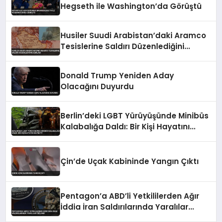
Hegseth ile Washington’da Görüştü
Husiler Suudi Arabistan’daki Aramco
Tesislerine Saldırı Düzenlediğini
Açıkladı
Donald Trump Yeniden Aday
Olacağını Duyurdu
Berlin’deki LGBT Yürüyüşünde Minibüs
Kalabalığa Daldı: Bir Kişi Hayatını
Kaybetti
Çin’de Uçak Kabininde Yangın Çıktı
Pentagon’a ABD’li Yetkililerden Ağır
İddia İran Saldırılarında Yaralılar
Gizlendi