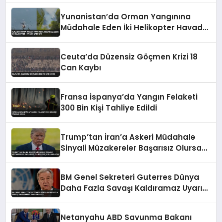
Yunanistan’da Orman Yangınına
Müdahale Eden İki Helikopter Havada
Çarpıştı
Ceuta’da Düzensiz Göçmen Krizi 18
Can Kaybı
Fransa İspanya’da Yangın Felaketi
300 Bin Kişi Tahliye Edildi
Trump’tan İran’a Askeri Müdahale
Sinyali Müzakereler Başarısız Olursa
Güç Kullanılacak
BM Genel Sekreteri Guterres Dünya
Daha Fazla Savaşı Kaldıramaz Uyarısı
Yaptı
Netanyahu ABD Savunma Bakanı