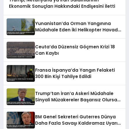
Ekonomik Sonuçları Hakkındaki Endişesini İletti
Yunanistan’da Orman Yangınına
Müdahale Eden İki Helikopter Havada
Çarpıştı
Ceuta’da Düzensiz Göçmen Krizi 18
Can Kaybı
Fransa İspanya’da Yangın Felaketi
300 Bin Kişi Tahliye Edildi
Trump’tan İran’a Askeri Müdahale
Sinyali Müzakereler Başarısız Olursa
Güç Kullanılacak
BM Genel Sekreteri Guterres Dünya
Daha Fazla Savaşı Kaldıramaz Uyarısı