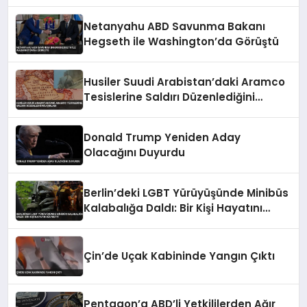
Yaptı
Netanyahu ABD Savunma Bakanı
Hegseth ile Washington’da Görüştü
Husiler Suudi Arabistan’daki Aramco
Tesislerine Saldırı Düzenlediğini
Açıkladı
Donald Trump Yeniden Aday
Olacağını Duyurdu
Berlin’deki LGBT Yürüyüşünde Minibüs
Kalabalığa Daldı: Bir Kişi Hayatını
Kaybetti
Çin’de Uçak Kabininde Yangın Çıktı
Pentagon’a ABD’li Yetkililerden Ağır