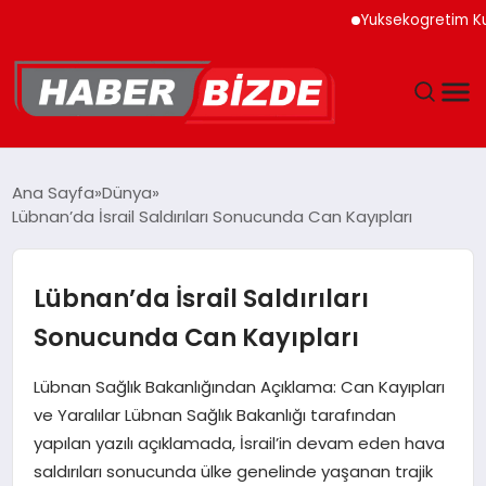
Yuksekogretim Kurulu Di
GÜNCEL
Ana Sayfa
Dünya
Lübnan’da İsrail Saldırıları Sonucunda Can Kayıpları
YAŞAM
EKONOMI
Lübnan’da İsrail Saldırıları
Sonucunda Can Kayıpları
EĞITIM
Lübnan Sağlık Bakanlığından Açıklama: Can Kayıpları
MAGAZIN
ve Yaralılar Lübnan Sağlık Bakanlığı tarafından
yapılan yazılı açıklamada, İsrail’in devam eden hava
SPOR
saldırıları sonucunda ülke genelinde yaşanan trajik