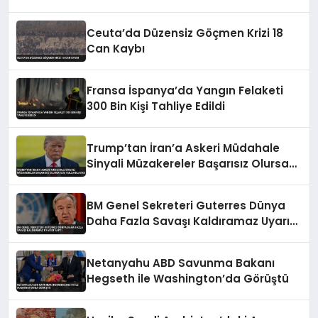
Ceuta’da Düzensiz Göçmen Krizi 18
Can Kaybı
Fransa İspanya’da Yangın Felaketi
300 Bin Kişi Tahliye Edildi
Trump’tan İran’a Askeri Müdahale
Sinyali Müzakereler Başarısız Olursa
Güç Kullanılacak
BM Genel Sekreteri Guterres Dünya
Daha Fazla Savaşı Kaldıramaz Uyarısı
Yaptı
Netanyahu ABD Savunma Bakanı
Hegseth ile Washington’da Görüştü