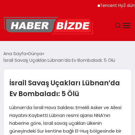
Tencent Hy3 dünya gen
GÜNCEL
Ana Sayfa
Dünya
İsrail Savaş Uçakları Lübnan’da Ev Bombaladı: 5 Ölü
YAŞAM
EKONOMI
İsrail Savaş Uçakları Lübnan’da
Ev Bombaladı: 5 Ölü
EĞITIM
Lübnan’da İsrail Hava Saldırısı: Emekli Asker ve Ailesi
MAGAZIN
Hayatını Kaybetti Lübnan resmi ajansı NNA’nın
haberine göre, İsrail savaş uçakları ülkenin
SPOR
güneyindeki Sur kentine bağlı El-Huş bölgesinde bir