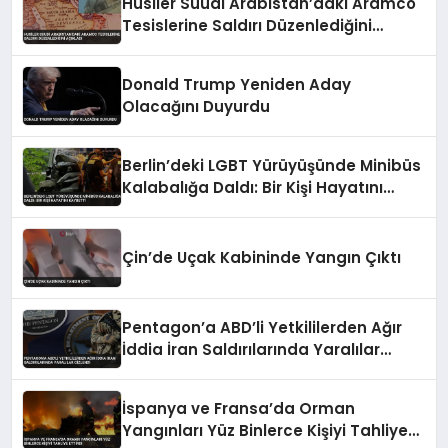
Husiler Suudi Arabistan’daki Aramco
Tesislerine Saldırı Düzenlediğini
Açıkladı
Donald Trump Yeniden Aday
Olacağını Duyurdu
Berlin’deki LGBT Yürüyüşünde Minibüs
Kalabalığa Daldı: Bir Kişi Hayatını
Kaybetti
Çin’de Uçak Kabininde Yangın Çıktı
Pentagon’a ABD’li Yetkililerden Ağır
İddia İran Saldırılarında Yaralılar
Gizlendi
İspanya ve Fransa’da Orman
Yangınları Yüz Binlerce Kişiyi Tahliye