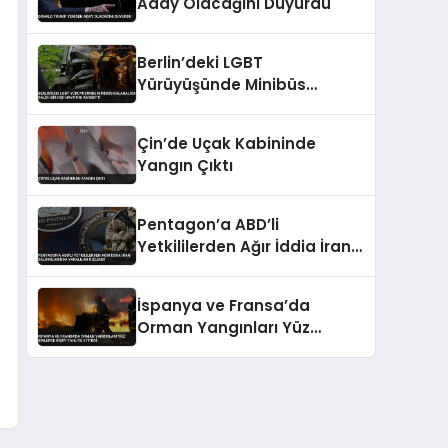
Aday Olacağını Duyurdu
Berlin’deki LGBT
Yürüyüşünde Minibüs
Kalabalığa Daldı: Bir Kişi
Hayatını Kaybetti
Çin’de Uçak Kabininde
Yangın Çıktı
Pentagon’a ABD’li
Yetkililerden Ağır İddia İran
Saldırılarında Yaralılar
Gizlendi
İspanya ve Fransa’da
Orman Yangınları Yüz
Binlerce Kişiyi Tahliye Ettirdi