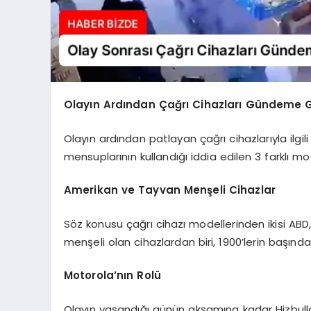
Olayın Ardından Çağrı Cihazları Gündeme G
Olayın ardından patlayan çağrı cihazlarıyla ilg
mensuplarının kullandığı iddia edilen 3 farklı mo
Amerikan ve Tayvan Menşeli Cihazlar
Söz konusu çağrı cihazı modellerinden ikisi ABD, 
menşeli olan cihazlardan biri, 1900’lerin başınd
Motorola’nın Rolü
Olayın yaşandığı günün akşamına kadar Hizbulla