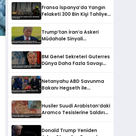
Fransa İspanya’da Yangın
Felaketi 300 Bin Kişi Tahliye
Edildi
Trump’tan İran’a Askeri
Müdahale Sinyali
Müzakereler Başarısız
Olursa Güç Kullanılacak
BM Genel Sekreteri Guterres
Dünya Daha Fazla Savaşı
Kaldıramaz Uyarısı Yaptı
Netanyahu ABD Savunma
Bakanı Hegseth ile
Washington’da Görüştü
Husiler Suudi Arabistan’daki
Aramco Tesislerine Saldırı
Düzenlediğini Açıkladı
Donald Trump Yeniden