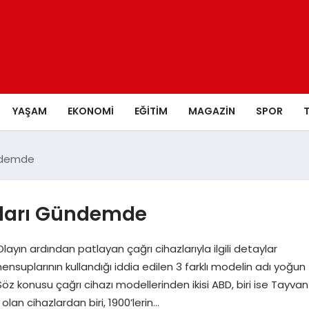
YAŞAM
EKONOMI
EĞITIM
MAGAZIN
SPOR
ündemde
zları Gündemde
yın ardından patlayan çağrı cihazlarıyla ilgili detaylar
uplarının kullandığı iddia edilen 3 farklı modelin adı yoğun
öz konusu çağrı cihazı modellerinden ikisi ABD, biri ise Tayvan
olan cihazlardan biri, 1900’lerin…