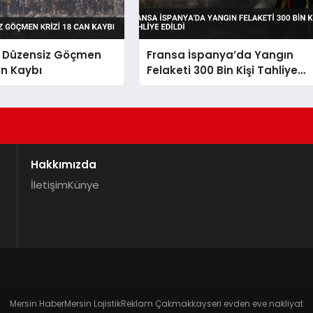
 Düzensiz Göçmen
Fransa İspanya’da Yangın
an Kaybı
Felaketi 300 Bin Kişi Tahliye
Edildi
Hakkımızda
İletişim
Künye
Mersin Haber
Mersin Lojistik
Reklam Çakmak
kayseri evden eve nakliyat