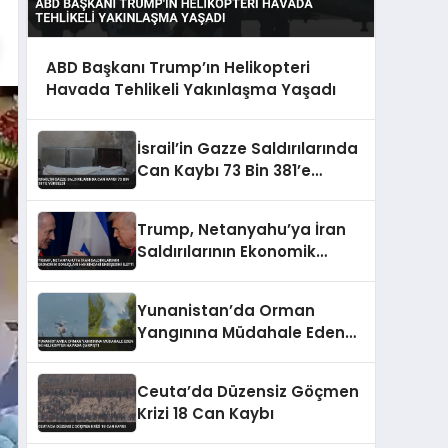
ABD Başkanı Trump’ın Helikopteri
Havada Tehlikeli Yakınlaşma Yaşadı
İsrail’in Gazze Saldırılarında
Can Kaybı 73 Bin 381’e
Yükseldi
Trump, Netanyahu’ya İran
Saldırılarının Ekonomik
Sonuçları Hakkındaki
Endişesini İletti
Yunanistan’da Orman
Yangınına Müdahale Eden
İki Helikopter Havada
Çarpıştı
Ceuta’da Düzensiz Göçmen
Krizi 18 Can Kaybı