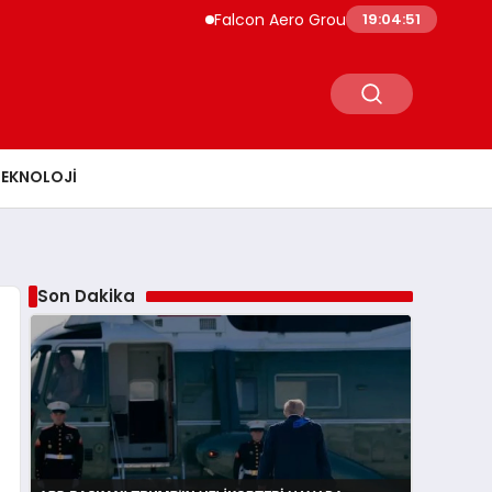
Falcon Aero Group, Küresel Havacılık Tedari
19:04:52
TEKNOLOJI
Son Dakika