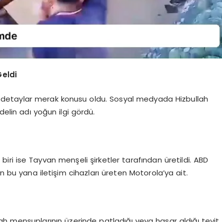
eldi
ili detaylar merak konusu oldu. Sosyal medyada Hizbullah
delin adı yoğun ilgi gördü.
biri ise Tayvan menşeli şirketler tarafından üretildi. ABD
an bu yana iletişim cihazları üreten Motorola’ya ait.
h mensuplarının üzerinde patladığı veya hasar aldığı teyit