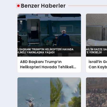
Benzer Haberler
ABD Başkanı Trump’ın
İsrail’in 
Helikopteri Havada Tehlikeli
Can Kaybı
Yakınlaşma Yaşadı
Yükseldi