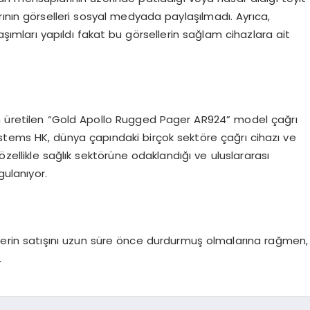
ının görselleri sosyal medyada paylaşılmadı. Ayrıca,
şımları yapıldı fakat bu görsellerin sağlam cihazlara ait
an üretilen “Gold Apollo Rugged Pager AR924” model çağrı
ystems HK, dünya çapındaki birçok sektöre çağrı cihazı ve
n özellikle sağlık sektörüne odaklandığı ve uluslararası
gulanıyor.
ellerin satışını uzun süre önce durdurmuş olmalarına rağmen,
.