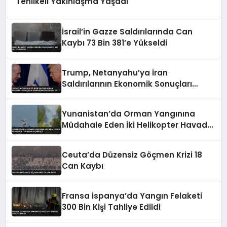
Tehlikeli Yakınlaşma Yaşadı
İsrail’in Gazze Saldırılarında Can
Kaybı 73 Bin 381’e Yükseldi
Trump, Netanyahu’ya İran
Saldırılarının Ekonomik Sonuçları
Hakkındaki Endişesini İletti
Yunanistan’da Orman Yangınına
Müdahale Eden İki Helikopter Havada
Çarpıştı
Ceuta’da Düzensiz Göçmen Krizi 18
Can Kaybı
Fransa İspanya’da Yangın Felaketi
300 Bin Kişi Tahliye Edildi