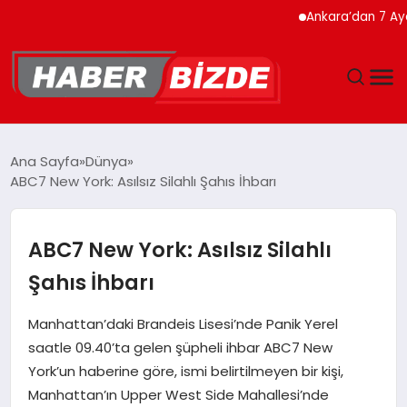
Ankara’dan 7 Ayda Reko
GÜNCEL
Ana Sayfa
Dünya
ABC7 New York: Asılsız Silahlı Şahıs İhbarı
YAŞAM
EKONOMI
ABC7 New York: Asılsız Silahlı
Şahıs İhbarı
EĞITIM
Manhattan’daki Brandeis Lisesi’nde Panik Yerel
MAGAZIN
saatle 09.40’ta gelen şüpheli ihbar ABC7 New
York’un haberine göre, ismi belirtilmeyen bir kişi,
SPOR
Manhattan’ın Upper West Side Mahallesi’nde