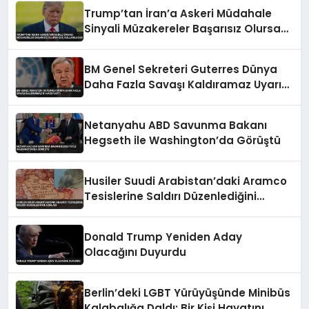
Trump’tan İran’a Askeri Müdahale
Sinyali Müzakereler Başarısız Olursa
Güç Kullanılacak
BM Genel Sekreteri Guterres Dünya
Daha Fazla Savaşı Kaldıramaz Uyarısı
Yaptı
Netanyahu ABD Savunma Bakanı
Hegseth ile Washington’da Görüştü
Husiler Suudi Arabistan’daki Aramco
Tesislerine Saldırı Düzenlediğini
Açıkladı
Donald Trump Yeniden Aday
Olacağını Duyurdu
Berlin’deki LGBT Yürüyüşünde Minibüs
Kalabalığa Daldı: Bir Kişi Hayatını