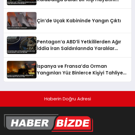
Kaybetti
Çin’de Uçak Kabininde Yangın Çıktı
Pentagon’a ABD’li Yetkililerden Ağır
İddia İran Saldırılarında Yaralılar
Gizlendi
İspanya ve Fransa’da Orman
Yangınları Yüz Binlerce Kişiyi Tahliye
Ettirdi
Haberin Doğru Adresi