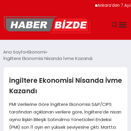
Ankara’dan 7 Ayda Rekor
GÜNCEL
Ana Sayfa
Ekonomi
İngiltere Ekonomisi Nisanda İvme Kazandı
YAŞAM
EKONOMI
İngiltere Ekonomisi Nisanda İvme
Kazandı
EĞITIM
PMI Verilerine Göre İngiltere Ekonomisi S&P/CIPS
MAGAZIN
tarafından açıklanan verilere göre, İngiltere’de nisan
ayına ilişkin Bileşik Satınalma Yöneticileri Endeksi
SPOR
(PMI) son 11 ayın en yüksek seviyesine çıktı. Martta