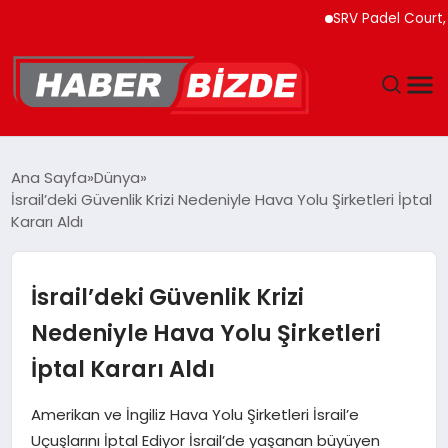
SRV Padel Court, 24 Ül
GÜNCEL
Ana Sayfa
Dünya
İsrail’deki Güvenlik Krizi Nedeniyle Hava Yolu Şirketleri İptal
YAŞAM
Kararı Aldı
EKONOMI
İsrail’deki Güvenlik Krizi
EĞITIM
Nedeniyle Hava Yolu Şirketleri
İptal Kararı Aldı
MAGAZIN
Amerikan ve İngiliz Hava Yolu Şirketleri İsrail’e
SPOR
Uçuşlarını İptal Ediyor İsrail’de yaşanan büyüyen