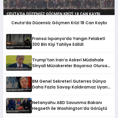
Ceuta’da Düzensiz Göçmen Krizi 18 Can Kaybı
Fransa İspanya’da Yangın Felaketi
300 Bin Kişi Tahliye Edildi
Trump’tan İran’a Askeri Müdahale
Sinyali Müzakereler Başarısız Olursa
Güç Kullanılacak
BM Genel Sekreteri Guterres Dünya
Daha Fazla Savaşı Kaldıramaz Uyarısı
Yaptı
Netanyahu ABD Savunma Bakanı
Hegseth ile Washington’da Görüştü