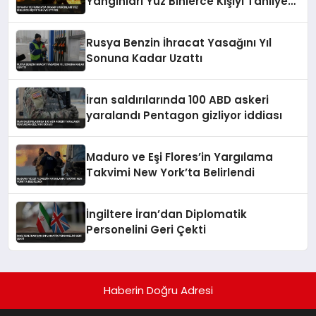
Yangınları Yüz Binlerce Kişiyi Tahliye
Ettirdi
Rusya Benzin İhracat Yasağını Yıl
Sonuna Kadar Uzattı
İran saldırılarında 100 ABD askeri
yaralandı Pentagon gizliyor iddiası
Maduro ve Eşi Flores’in Yargılama
Takvimi New York’ta Belirlendi
İngiltere İran’dan Diplomatik
Personelini Geri Çekti
Haberin Doğru Adresi