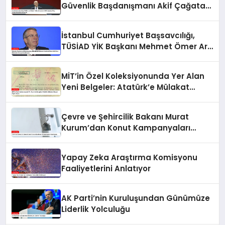
Güvenlik Başdanışmanı Akif Çağatay
Kılıç, Suriye Panelinde Konuştu
İstanbul Cumhuriyet Başsavcılığı,
TÜSİAD YİK Başkanı Mehmet Ömer Arif
Aras Hakkında Soruşturma Başlattı
MİT’in Özel Koleksiyonunda Yer Alan
Yeni Belgeler: Atatürk’e Mülakat
İsteyen İngiliz Kadın
Çevre ve Şehircilik Bakanı Murat
Kurum’dan Konut Kampanyaları
Açıklaması
Yapay Zeka Araştırma Komisyonu
Faaliyetlerini Anlatıyor
AK Parti’nin Kuruluşundan Günümüze
Liderlik Yolculuğu