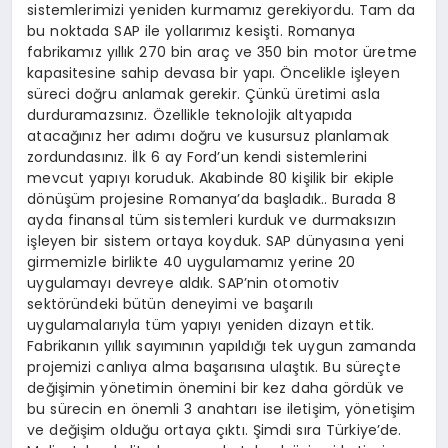
sistemlerimizi yeniden kurmamız gerekiyordu. Tam da
bu noktada SAP ile yollarımız kesişti. Romanya
fabrikamız yıllık 270 bin araç ve 350 bin motor üretme
kapasitesine sahip devasa bir yapı. Öncelikle işleyen
süreci doğru anlamak gerekir. Çünkü üretimi asla
durduramazsınız. Özellikle teknolojik altyapıda
atacağınız her adımı doğru ve kusursuz planlamak
zordundasınız. İlk 6 ay Ford’un kendi sistemlerini
mevcut yapıyı koruduk. Akabinde 80 kişilik bir ekiple
dönüşüm projesine Romanya’da başladık.. Burada 8
ayda finansal tüm sistemleri kurduk ve durmaksızın
işleyen bir sistem ortaya koyduk. SAP dünyasına yeni
girmemizle birlikte 40 uygulamamız yerine 20
uygulamayı devreye aldık. SAP’nin otomotiv
sektöründeki bütün deneyimi ve başarılı
uygulamalarıyla tüm yapıyı yeniden dizayn ettik.
Fabrikanın yıllık sayımının yapıldığı tek uygun zamanda
projemizi canlıya alma başarısına ulaştık. Bu süreçte
değişimin yönetimin önemini bir kez daha gördük ve
bu sürecin en önemli 3 anahtarı ise iletişim, yönetişim
ve değişim olduğu ortaya çıktı. Şimdi sıra Türkiye’de.