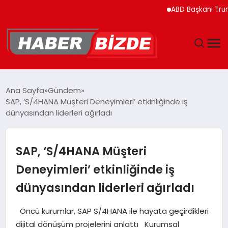
ABD Başkanı Trump’ın Helik
GÜNCEL
Ana Sayfa
Gündem
SAP, ‘S/4HANA Müşteri Deneyimleri’ etkinliğinde iş
YAŞAM
dünyasından liderleri ağırladı
EKONOMI
SAP, ‘S/4HANA Müşteri
EĞITIM
Deneyimleri’ etkinliğinde iş
dünyasından liderleri ağırladı
MAGAZIN
Öncü kurumlar, SAP S/4HANA ile hayata geçirdikleri
SPOR
dijital dönüşüm projelerini anlattı Kurumsal