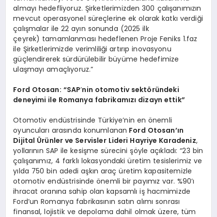
almayı hedefliyoruz. Şirketlerimizden 300 çalışanımızın
mevcut operasyonel süreçlerine ek olarak katkı verdiği
çalışmalar ile 22 ayın sonunda (2025 ilk
çeyrek) tamamlanması hedeflenen Proje Feniks 1.faz
ile Şirketlerimizde verimliliği artırıp inovasyonu
güçlendirerek sürdürülebilir büyüme hedefimize
ulaşmayı amaçlıyoruz.”
Ford Otosan: “SAP
’
nin otomotiv sekt
ö
ründeki
deneyimi ile Romanya fabrikamızı dizayn ettik”
Otomotiv endüstrisinde Türkiye’nin en önemli
oyuncuları arasında konumlanan
Ford Otosan’ın
Dijital
Ü
rünler ve Servisler Lideri Hayriye Karadeniz
,
yollarının SAP ile kesişme sürecini şöyle açıkladı: “23 bin
çalışanımız, 4 farklı lokasyondaki üretim tesislerimiz ve
yılda 750 bin adedi aşkın araç üretim kapasitemizle
otomotiv endüstrisinde önemli bir payımız var. %90’ı
ihracat oranına sahip olan kapsamlı iş hacmimizde
Ford’un Romanya fabrikasının satın alımı sonrası
finansal, lojistik ve depolama dahil olmak üzere, tüm