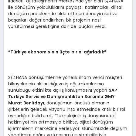
liderleri, dijitalleşmenin merkezinde yer alan S/4HANA
ile dönüşüm yolculuklarını paylaştı. Katılımcılar, dijital
dönüşüm projelerinde elde ettikleri deneyimleri ve
başarıları değerlendirirken, bir projenin nasıl
yürütülmesi gerektiğine dair de ipuçları verdi.
“Türkiye ekonomisinin üçte birini ağırladık”
S/4HANA dönüşümlerine yönelik ilham verici müşteri
hikayelerinin aktarıldığı ve iş ağı imkanlarının
sunulduğu etkinlikte açılış konuşmasını yapan
SAP
Türkiye Servis ve Danışmanlıktan Sorumlu GMY
Murat Benlidayı
, dönüşümün öncüsü olmanın
şirketlerin gelecek vizyonu inşa etmesinde kritik bir rol
oynadığını belirterek, “Teknolojinin iş dünyasındaki
hakimiyetinin artmasıyla birlikte, dijital dönüşüm
işletmelerin merkezine yerleşiyor. Günümüzde değişim
yönetimini doğru ve kapsamlı iş stratejileriyle