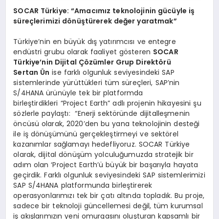
SOCAR Türkiye: “Amacımız teknolojinin gücüyle iş
süreçlerimizi dönüştürerek değer yaratmak”
Türkiye’nin en büyük dış yatırımcısı ve entegre
endüstri grubu olarak faaliyet gösteren
SOCAR
Türkiye’nin Dijital Çözümler Grup Direktörü
Sertan Ün
ise farklı olgunluk seviyesindeki SAP
sistemlerinde yürüttükleri tüm süreçleri, SAP’nin
S/4HANA ürünüyle tek bir platformda
birleştirdikleri “Project Earth” adlı projenin hikayesini şu
sözlerle paylaştı: “Enerji sektöründe dijitalleşmenin
öncüsü olarak, 2020’den bu yana teknolojinin desteği
ile iş dönüşümünü gerçekleştirmeyi ve sektörel
kazanımlar sağlamayı hedefliyoruz. SOCAR Türkiye
olarak, dijital dönüşüm yolculuğumuzda stratejik bir
adım olan ‘Project Earth’ü büyük bir başarıyla hayata
geçirdik. Farklı olgunluk seviyesindeki SAP sistemlerimizi
SAP S/4HANA platformunda birleştirerek
operasyonlarımızı tek bir çatı altında topladık. Bu proje,
sadece bir teknoloji güncellemesi değil, tüm kurumsal
iş akışlarımızın yeni omurgasını oluşturan kapsamlı bir