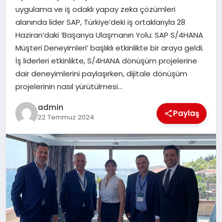
uygulama ve iş odaklı yapay zeka çözümleri
TEKNOLOJI
alanında lider SAP, Türkiye’deki iş ortaklarıyla 28
Haziran’daki ‘Başarıya Ulaşmanın Yolu: SAP S/4HANA
Müşteri Deneyimleri’ başlıklı etkinlikte bir araya geldi.
İş liderleri etkinlikte, S/4HANA dönüşüm projelerine
dair deneyimlerini paylaşırken, dijitale dönüşüm
projelerinin nasıl yürütülmesi…
admin
Paylaş
22 Temmuz 2024