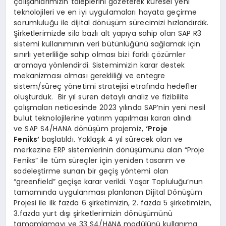
çalışanlarımızın taleplerini gözeterek küresel yeni
teknolojileri ve en iyi uygulamaları hayata geçirme
sorumluluğu ile dijital dönüşüm sürecimizi hızlandırdık.
Şirketlerimizde silo bazlı alt yapıya sahip olan SAP R3
sistemi kullanımının veri bütünlüğünü sağlamak için
sınırlı yeterliliğe sahip olması bizi farklı çözümler
aramaya yönlendirdi. Sistemimizin karar destek
mekanizması olması gerekliliği ve entegre
sistem/süreç yönetimi stratejisi etrafında hedefler
oluşturduk. Bir yıl süren detaylı analiz ve fizibilite
çalışmaları neticesinde 2023 yılında SAP’nin yeni nesil
bulut teknolojilerine yatırım yapılması kararı alındı
ve SAP S4/HANA dönüşüm projemiz,
‘Proje
Feniks’
başlatıldı. Yaklaşık 4 yıl sürecek olan ve
merkezine ERP sistemlerinin dönüşümünü alan “Proje
Feniks” ile tüm süreçler için yeniden tasarım ve
sadeleştirme sunan bir geçiş yöntemi olan
“greenfield” geçişe karar verildi. Yaşar Topluluğu’nun
tamamında uygulanması planlanan Dijital Dönüşüm
Projesi ile ilk fazda 6 şirketimizin, 2. fazda 5 şirketimizin,
3.fazda yurt dışı şirketlerimizin dönüşümünü
tamamlamayı ve 33 S4/HANA modülünü kullanıma