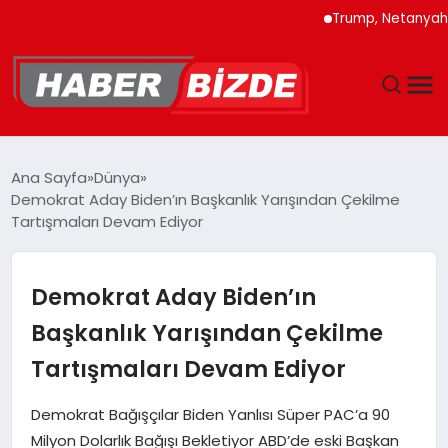
Trump, Netanyahu’ya İra
GÜNCEL
Ana Sayfa
Dünya
Demokrat Aday Biden’ın Başkanlık Yarışından Çekilme
YAŞAM
Tartışmaları Devam Ediyor
EKONOMI
Demokrat Aday Biden’ın
EĞITIM
Başkanlık Yarışından Çekilme
Tartışmaları Devam Ediyor
MAGAZIN
Demokrat Bağışçılar Biden Yanlısı Süper PAC’a 90
SPOR
Milyon Dolarlık Bağışı Bekletiyor ABD’de eski Başkan