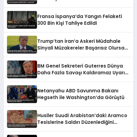
Fransa İspanya’da Yangın Felaketi
300 Bin Kişi Tahliye Edildi
Trump’tan İran’a Askeri Müdahale
Sinyali Müzakereler Başarısız Olursa
Güç Kullanılacak
BM Genel Sekreteri Guterres Dünya
Daha Fazla Savaşı Kaldıramaz Uyarısı
Yaptı
Netanyahu ABD Savunma Bakanı
Hegseth ile Washington’da Görüştü
Husiler Suudi Arabistan’daki Aramco
Tesislerine Saldırı Düzenlediğini
Açıkladı