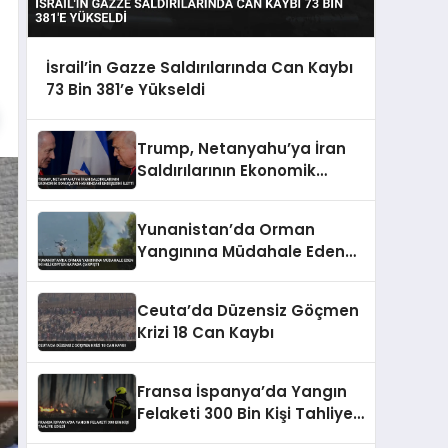
İsrail’in Gazze Saldırılarında Can Kaybı
73 Bin 381’e Yükseldi
Trump, Netanyahu’ya İran
Saldırılarının Ekonomik
Sonuçları Hakkındaki
Endişesini İletti
Yunanistan’da Orman
Yangınına Müdahale Eden
İki Helikopter Havada
Çarpıştı
Ceuta’da Düzensiz Göçmen
Krizi 18 Can Kaybı
Fransa İspanya’da Yangın
Felaketi 300 Bin Kişi Tahliye
Edildi