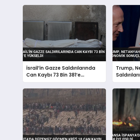
İsrail’in Gazze Saldırılarında
Trump, N
Can Kaybı 73 Bin 381’e
Saldırıla
Yükseldi
Sonuçları
Endişesini 