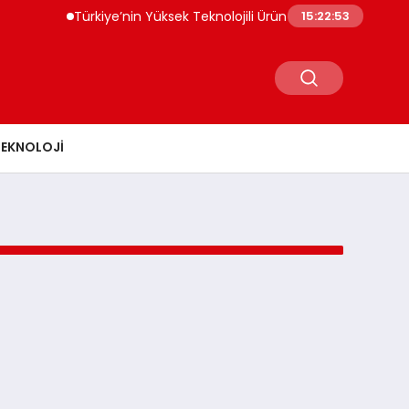
Türkiye’nin Yüksek Teknolojili Ürün İhracatı 56 Milyar Dol
15:22:53
TEKNOLOJI