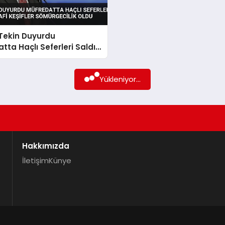
Tekin Duyurdu
tta Haçlı Seferleri Saldırı
 Keşifler Sömürgecilik
Yükleniyor...
Hakkımızda
İletişim
Künye