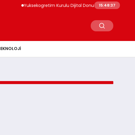
Yuksekogretim Kurulu Dijital Donusum Icin Bilisim Uzmanl
15:48:37
TEKNOLOJI