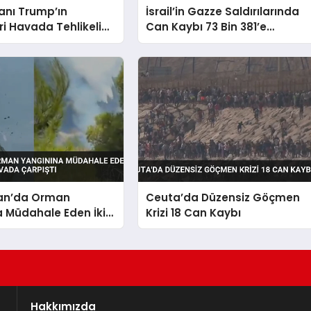
anı Trump’ın
İsrail’in Gazze Saldırılarında
ri Havada Tehlikeli
Can Kaybı 73 Bin 381’e
ma Yaşadı
Yükseldi
an’da Orman
Ceuta’da Düzensiz Göçmen
 Müdahale Eden İki
Krizi 18 Can Kaybı
r Havada Çarpıştı
Hakkımızda