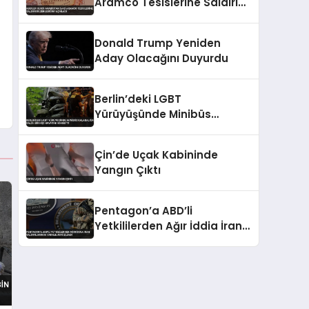
Aramco Tesislerine Saldırı
Düzenlediğini Açıkladı
Donald Trump Yeniden
Aday Olacağını Duyurdu
Berlin’deki LGBT
Yürüyüşünde Minibüs
Kalabalığa Daldı: Bir Kişi
Hayatını Kaybetti
Çin’de Uçak Kabininde
Yangın Çıktı
Pentagon’a ABD’li
Yetkililerden Ağır İddia İran
Saldırılarında Yaralılar
Gizlendi