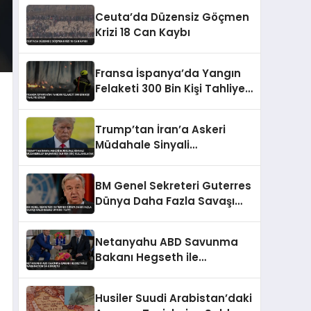
Çarpıştı
Ceuta’da Düzensiz Göçmen
Krizi 18 Can Kaybı
Fransa İspanya’da Yangın
Felaketi 300 Bin Kişi Tahliye
Edildi
Trump’tan İran’a Askeri
Müdahale Sinyali
Müzakereler Başarısız
Olursa Güç Kullanılacak
BM Genel Sekreteri Guterres
Dünya Daha Fazla Savaşı
Kaldıramaz Uyarısı Yaptı
Netanyahu ABD Savunma
Bakanı Hegseth ile
Washington’da Görüştü
Husiler Suudi Arabistan’daki