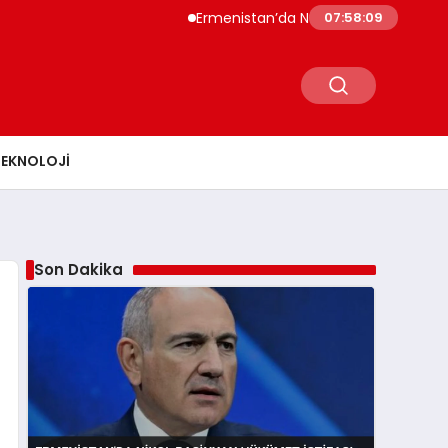
Ermenistan’da Nikol Paşinyan Hükümet İsti
07:58:10
TEKNOLOJI
Son Dakika