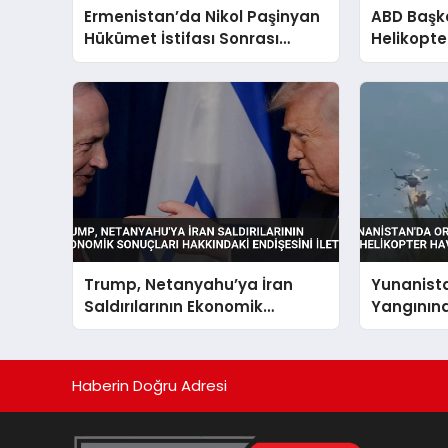
Ermenistan’da Nikol Paşinyan
ABD Başk
Hükümet İstifası Sonrası
Helikopte
Yeniden Başbakan Atandı
Yakınlaş
Trump, Netanyahu’ya İran
Yunanist
Saldırılarının Ekonomik
Yangınına
Sonuçları Hakkındaki
Helikopte
Endişesini İletti
Haberin Doğru Adresi