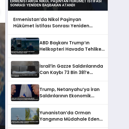
Ermenistan’da Nikol Paşinyan
Hükümet İstifası Sonrası Yeniden
Başbakan Atandı
ABD Başkanı Trump’ın
Helikopteri Havada Tehlikeli
Yakınlaşma Yaşadı
İsrail’in Gazze Saldırılarında
Can Kaybı 73 Bin 381’e
Yükseldi
Trump, Netanyahu’ya İran
Saldırılarının Ekonomik
Sonuçları Hakkındaki
Endişesini İletti
Yunanistan’da Orman
Yangınına Müdahale Eden
İki Helikopter Havada