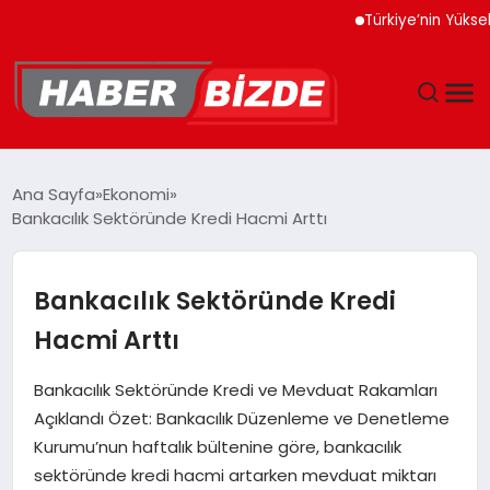
Türkiye’nin Yüksek Tekn
GÜNCEL
Ana Sayfa
Ekonomi
Bankacılık Sektöründe Kredi Hacmi Arttı
YAŞAM
EKONOMI
Bankacılık Sektöründe Kredi
Hacmi Arttı
EĞITIM
Bankacılık Sektöründe Kredi ve Mevduat Rakamları
MAGAZIN
Açıklandı Özet: Bankacılık Düzenleme ve Denetleme
Kurumu’nun haftalık bültenine göre, bankacılık
SPOR
sektöründe kredi hacmi artarken mevduat miktarı