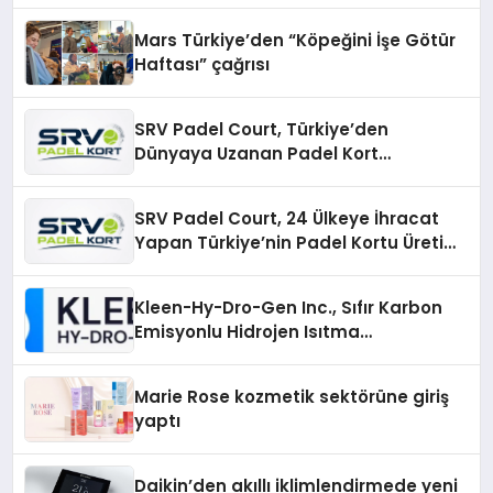
Mars Türkiye’den “Köpeğini İşe Götür
Haftası” çağrısı
SRV Padel Court, Türkiye’den
Dünyaya Uzanan Padel Kort
Üretiminde Güvenin Adresi
SRV Padel Court, 24 Ülkeye İhracat
Yapan Türkiye’nin Padel Kortu Üretim
Gücü
Kleen-Hy-Dro-Gen Inc., Sıfır Karbon
Emisyonlu Hidrojen Isıtma
Teknolojisinde ISO ve TSSA
Düzenleyici Onaylarını Aldı
Marie Rose kozmetik sektörüne giriş
yaptı
Daikin’den akıllı iklimlendirmede yeni