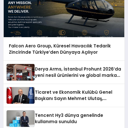
Falcon Aero Group, Küresel Havacılık Tedarik
Zincirinde Türkiye’den Dünyaya Açılıyor
Derya Arms, İstanbul Prohunt 2026’da
yeni nesil ürünlerini ve global marka
vizyonunu sergiledi
Ticaret ve Ekonomik Kulübü Genel
Başkanı Sayın Mehmet Ulutaş,
ekonomiye dair yaptığı açıklamada
şunları kaydetti:
Tencent Hy3 dünya genelinde
kullanıma sunuldu