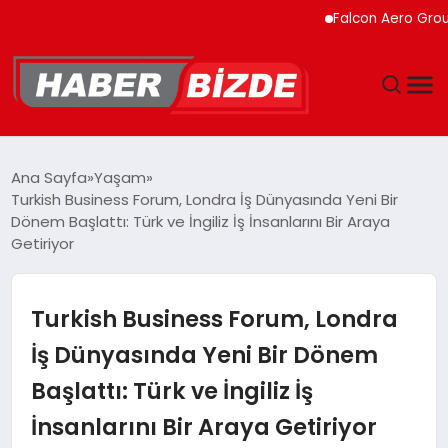
Falcon Aero Group, Kürese
GÜNCEL
Ana Sayfa
Yaşam
Turkish Business Forum, Londra İş Dünyasında Yeni Bir
YAŞAM
Dönem Başlattı: Türk ve İngiliz İş İnsanlarını Bir Araya
Getiriyor
EKONOMI
Turkish Business Forum, Londra
EĞITIM
İş Dünyasında Yeni Bir Dönem
MAGAZIN
Başlattı: Türk ve İngiliz İş
SPOR
İnsanlarını Bir Araya Getiriyor