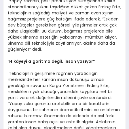
Yapay zekanın, post prodüksiyon süreçlerinde kalite
standartlarını yukarı taşıdığına dikkat çeken Erdinç Erte,
teknolojinin sağladığı maliyet ve zaman avantajının
bağımsız projelere güç kattığını ifade ederek, “Eskiden
dev bütçeler gerektiren görsel iyileştirmeler artık çok
daha ulaşılabilir. Bu durum, bağımsız projelerde bile
yüksek sinema estetiğini yakalamayı mümkün kılıyor.
Sinema dili teknolojiyle zayıflamıyor, aksine daha da
güçleniyor” dedi.
“
Hikâyeyi algoritma değil, insan yazıyor”
Teknolojinin gelişimine rağmen yaratıcılığın
merkezinde her zaman insan dokunuşu olması
gerektiğini savunan Kurgu Yönetmeni Erdinç Erte,
mesleklerin yok olacağı yönündeki kaygılara net bir
yanıt vererek değerlendirmelerini şöyle sonlandırdı:
“Yapay zeka görüntü üretebilir ama bir karakterin
duygusunu, bir sahnenin dramatik ritmini ve anlatımın
ruhunu kuramaz. Sinemada da videoda da asıl farkı
yaratan insan bakış açısı ve estetik algıdır. Anlatımın
kalbi olan duygu, algoritmaların değil; yönetmenlerin