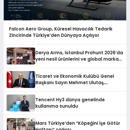
Falcon Aero Group, Küresel Havacılık Tedarik
Zincirinde Türkiye’den Dünyaya Açılıyor
Derya Arms, İstanbul Prohunt 2026’da
yeni nesil ürünlerini ve global marka
vizyonunu sergiledi
Ticaret ve Ekonomik Kulübü Genel
Başkanı Sayın Mehmet Ulutaş,
ekonomiye dair yaptığı açıklamada
şunları kaydetti:
Tencent Hy3 dünya genelinde
kullanıma sunuldu
Mars Türkiye’den “Köpeğini İşe Götür
Haftası” çağrısı