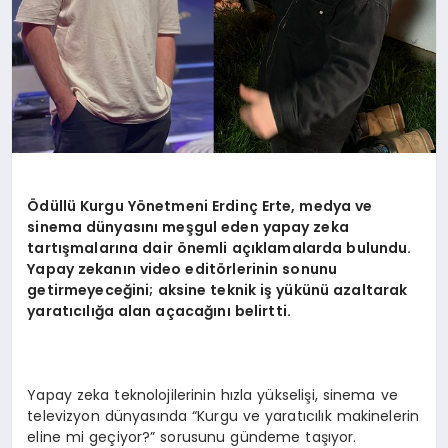
Ödüllü Kurgu Y
ö
netmeni Erdinç Erte, medya ve
sinema dünyasını meşgul
eden yapay zeka
tartışmalarına dair
ö
nemli açıklamalarda bulundu.
Yapay
zekanı
n video edit
ö
rlerinin sonunu
getirmeyeceğini; aksine teknik iş yükünü
azaltarak
yaratıcılığa alan açacağını belirtti.
Yapay zeka teknolojilerinin hızla yükselişi, sinema ve
televizyon dünyasında “Kurgu ve yaratıcılık makinelerin
eline mi geçiyor?” sorusunu gündeme taşıyor.