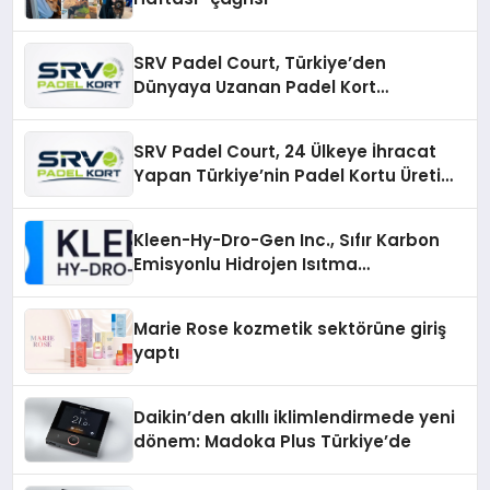
SRV Padel Court, Türkiye’den
Dünyaya Uzanan Padel Kort
Üretiminde Güvenin Adresi
SRV Padel Court, 24 Ülkeye İhracat
Yapan Türkiye’nin Padel Kortu Üretim
Gücü
Kleen-Hy-Dro-Gen Inc., Sıfır Karbon
Emisyonlu Hidrojen Isıtma
Teknolojisinde ISO ve TSSA
Düzenleyici Onaylarını Aldı
Marie Rose kozmetik sektörüne giriş
yaptı
Daikin’den akıllı iklimlendirmede yeni
dönem: Madoka Plus Türkiye’de