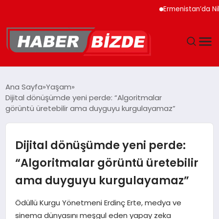
Ermenistan’da Nikol Pa
GÜNCEL
Ana Sayfa
Yaşam
Dijital dönüşümde yeni perde: “Algoritmalar
YAŞAM
görüntü üretebilir ama duyguyu kurgulayamaz”
EKONOMI
Dijital dönüşümde yeni perde:
EĞITIM
“Algoritmalar görüntü üretebilir
ama duyguyu kurgulayamaz”
MAGAZIN
Ödüllü Kurgu Yönetmeni Erdinç Erte, medya ve
SPOR
sinema dünyasını meşgul eden yapay zeka