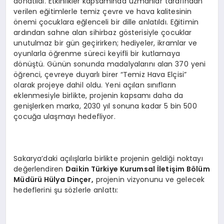
donatıldı. Etkinlikler kapsamında uzmanlar tarafından
verilen eğitimlerle temiz çevre ve hava kalitesinin
önemi çocuklara eğlenceli bir dille anlatıldı. Eğitimin
ardından sahne alan sihirbaz gösterisiyle çocuklar
unutulmaz bir gün geçirirken; hediyeler, ikramlar ve
oyunlarla öğrenme süreci keyifli bir kutlamaya
dönüştü. Günün sonunda madalyalarını alan 370 yeni
öğrenci, çevreye duyarlı birer “Temiz Hava Elçisi”
olarak projeye dahil oldu. Yeni açılan sınıfların
eklenmesiyle birlikte, projenin kapsamı daha da
genişlerken marka, 2030 yıl sonuna kadar 5 bin 500
çocuğa ulaşmayı hedefliyor.
Sakarya’daki açılışlarla birlikte projenin geldiği noktayı
değerlendiren
Daikin Türkiye Kurumsal İletiş
im B
ö
lü
m
M
üdürü Hülya Dinç
er,
projenin vizyonunu ve gelecek
hedeflerini şu sözlerle anlattı: