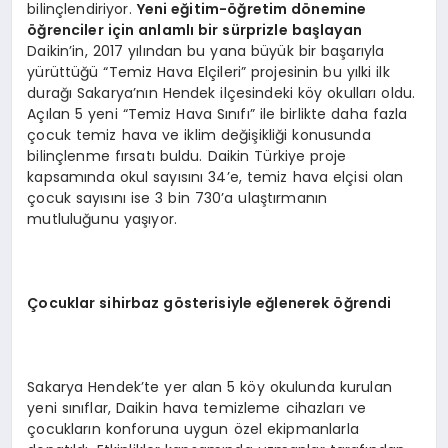
bilinçlendiriyor.
Yeni eğitim-öğretim d
ö
nemine
öğrenciler için anlamlı bir sürprizle başlayan
Daikin’in, 2017 yılından bu yana büyük bir başarıyla
yürüttüğü “Temiz Hava Elçileri” projesinin bu yılki ilk
durağı Sakarya’nın Hendek ilçesindeki köy okulları oldu.
Açılan 5 yeni “Temiz Hava Sınıfı” ile birlikte daha fazla
çocuk temiz hava ve iklim değişikliği konusunda
bilinçlenme fırsatı buldu. Daikin Türkiye proje
kapsamında okul sayısını 34’e, temiz hava elçisi olan
çocuk sayısını ise 3 bin 730’a ulaştırmanın
mutluluğunu yaşıyor.
Çocuklar sihirbaz g
ö
sterisiyle eğlenerek öğrendi
Sakarya Hendek’te yer alan 5 köy okulunda kurulan
yeni sınıflar, Daikin hava temizleme cihazları ve
çocukların konforuna uygun özel ekipmanlarla