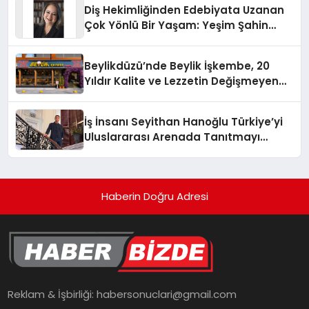
Diş Hekimliğinden Edebiyata Uzanan
Çok Yönlü Bir Yaşam: Yeşim Şahin
Yaman
Beylikdüzü’nde Beylik İşkembe, 20
Yıldır Kalite ve Lezzetin Değişmeyen
Adresi
İş İnsanı Seyithan Hanoğlu Türkiye’yi
Uluslararası Arenada Tanıtmayı
Hedefliyor
Haberin Doğru Adresi
Reklam & İşbirliği:
habersonuclari@gmail.com