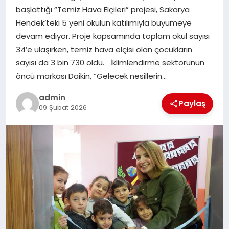
başlattığı “Temiz Hava Elçileri” projesi, Sakarya
TEKNOLOJI
Hendek’teki 5 yeni okulun katılımıyla büyümeye
devam ediyor. Proje kapsamında toplam okul sayısı
34’e ulaşırken, temiz hava elçisi olan çocukların
sayısı da 3 bin 730 oldu. İklimlendirme sektörünün
öncü markası Daikin, “Gelecek nesillerin…
admin
Paylaş
09 Şubat 2026