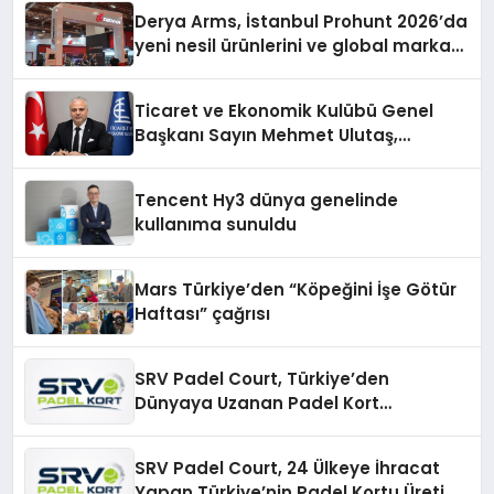
Derya Arms, İstanbul Prohunt 2026’da
yeni nesil ürünlerini ve global marka
vizyonunu sergiledi
Ticaret ve Ekonomik Kulübü Genel
Başkanı Sayın Mehmet Ulutaş,
ekonomiye dair yaptığı açıklamada
şunları kaydetti:
Tencent Hy3 dünya genelinde
kullanıma sunuldu
Mars Türkiye’den “Köpeğini İşe Götür
Haftası” çağrısı
SRV Padel Court, Türkiye’den
Dünyaya Uzanan Padel Kort
Üretiminde Güvenin Adresi
SRV Padel Court, 24 Ülkeye İhracat
Yapan Türkiye’nin Padel Kortu Üretim