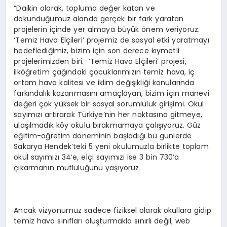
“Daikin olarak, topluma değer katan ve
dokunduğumuz alanda gerçek bir fark yaratan
projelerin içinde yer almaya büyük önem veriyoruz.
‘Temiz Hava Elçileri’ projemiz de sosyal etki yaratmayı
hedeflediğimiz, bizim için son derece kıymetli
projelerimizden biri. ‘Temiz Hava Elçileri’ projesi,
ilköğretim çağındaki çocuklarımızın temiz hava, iç
ortam hava kalitesi ve iklim değişikliği konularında
farkındalık kazanmasını amaçlayan, bizim için manevi
değeri çok yüksek bir sosyal sorumluluk girişimi. Okul
sayımızı artırarak Türkiye’nin her noktasına gitmeye,
ulaşılmadık köy okulu bırakmamaya çalışıyoruz. Güz
eğitim-öğretim döneminin başladığı bu günlerde
Sakarya Hendek’teki 5 yeni okulumuzla birlikte toplam
okul sayımızı 34’e, elçi sayımızı ise 3 bin 730’a
çıkarmanın mutluluğunu yaşıyoruz.
Ancak vizyonumuz sadece fiziksel olarak okullara gidip
temiz hava sınıfları oluşturmakla sınırlı değil; web