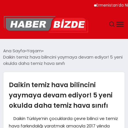
Ermenistan’da Nikol Paş
GÜNCEL
Ana Sayfa
Yaşam
Daikin temiz hava bilincini yaymaya devam ediyor! 5 yeni
YAŞAM
okulda daha temiz hava sınıfı
EKONOMI
Daikin temiz hava bilincini
EĞITIM
yaymaya devam ediyor! 5 yeni
okulda daha temiz hava sınıfı
MAGAZIN
Daikin Türkiye’nin çocuklarda çevre bilinci ve temiz
SPOR
hava farkındalığı yaratmak amacıyla 2017 yılında