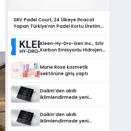
SRV Padel Court, 24 Ülkeye İhracat
Yapan Türkiye’nin Padel Kortu Üretim
Gücü
Kleen-Hy-Dro-Gen Inc., Sıfır
Karbon Emisyonlu Hidrojen
Isıtma Teknolojisinde ISO ve
TSSA Düzenleyici Onaylarını
Marie Rose kozmetik
Aldı
sektörüne giriş yaptı
Daikin’den akıllı
iklimlendirmede yeni
dönem: Madoka Plus
Türkiye’de
Daikin’den akıllı
iklimlendirmede yeni
dönem: Madoka Plus