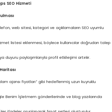
ps SEO Hizmeti
rulması
telefon, web sitesi, kategori ve açıklamaların SEO uyumlu
met listesi eklenmesi, böylece kullanıcılar doğrudan talep
duyuru paylaşımlarıyla profil etkileşimi artırılır.
 Haritası
lam ajansı fiyatları” gibi hedeflenmiş uzun kuyruklu
ogle Benim İşletmem gönderilerinde ve blog yazılarında
r ifadeler gruplanarak fırsat setleri oluşturulur.