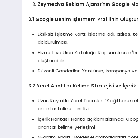
Zeymedya Reklam Ajansı’nın Google Ma
3.1 Google Benim İşletmem Profilinin Oluştu
Eksiksiz İşletme Kartı: İşletme adı, adres, 
doldurulması.
Hizmet ve Ürün Kataloğu: Kapsamlı ürün/hiz
oluşturabilir.
Düzenli Gönderiler: Yeni ürün, kampanya veya 
3.2 Yerel Anahtar Kelime Stratejisi ve İçerik
Uzun Kuyruklu Yerel Terimler: “Kağıthane rek
anahtar kelime analizi.
İçerik Haritası: Harita açıklamalarında, Go
anahtar kelime yerleşimi.
N-gram Analizi: Bölgesel aramalardaki popüle