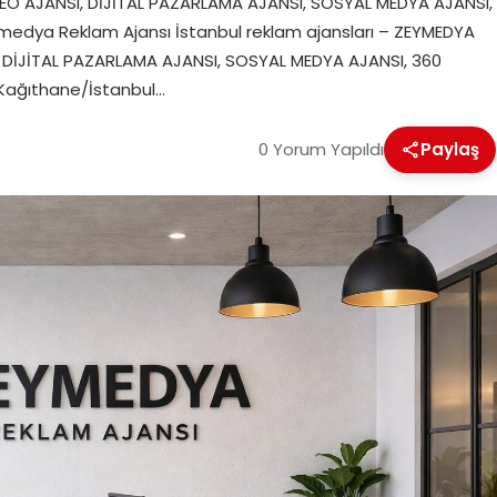
EO AJANSI, DİJİTAL PAZARLAMA AJANSI, SOSYAL MEDYA AJANSI,
medya Reklam Ajansı İstanbul reklam ajansları – ZEYMEDYA
, DİJİTAL PAZARLAMA AJANSI, SOSYAL MEDYA AJANSI, 360
3 Kağıthane/İstanbul…
0 Yorum Yapıldı
Paylaş