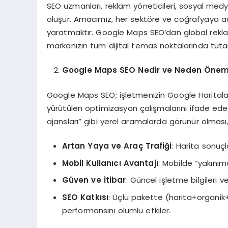
SEO uzmanları, reklam yöneticileri, sosyal medya s
oluşur. Amacımız, her sektöre ve coğrafyaya adapt
yaratmaktır. Google Maps SEO’dan global rek
markanızın tüm dijital temas noktalarında tutarl
Google Maps SEO Nedir ve Neden Öneml
Google Maps SEO; işletmenizin Google Haritalar
yürütülen optimizasyon çalışmalarını ifade eder
ajansları” gibi yerel aramalarda görünür olması,
Artan Yaya ve Araç Trafiği
: Harita sonuçl
Mobil Kullanıcı Avantajı
: Mobilde “yakınım
Güven ve İtibar
: Güncel işletme bilgileri v
SEO Katkısı
: Üçlü pakette (harita+organik
performansını olumlu etkiler.