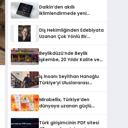
Türkiye’de
Daikin’den akıllı
iklimlendirmede yeni
dönem: Madoka Plus
Türkiye’de
Diş Hekimliğinden Edebiyata
Uzanan Çok Yönlü Bir
Yaşam: Yeşim Şahin Yaman
Beylikdüzü’nde Beylik
İşkembe, 20 Yıldır Kalite ve
Lezzetin Değişmeyen Adresi
İş İnsanı Seyithan Hanoğlu
Türkiye’yi Uluslararası
Arenada Tanıtmayı
Hedefliyor
Mirabellix, Türkiye’den
dünyaya uzanan güçlü
büyümesini sürdürüyor
Türk girişimcinin PDF sitesi