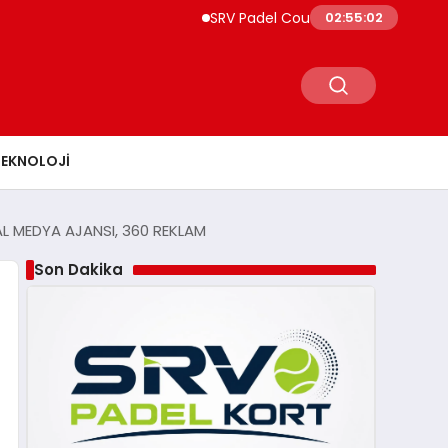
SRV Padel Court, 24 Ülkeye İhracat Yapan 
02:55:03
TEKNOLOJI
AL MEDYA AJANSI, 360 REKLAM
Son Dakika