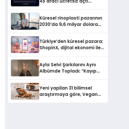
45 aracı ücretsiz açtı
Dosyalar sunucuya gitmiyor
Küresel rinoplasti pazarının
2030’da 9,6 milyar dolara
ulaşması bekleniyor
Türkiye’den küresel pazara:
ShopinX, dijital ekonomi ile
gerçek dünya alışverişini bir
araya getirmeyi hedefliyor
Ayla Selvi Şarkılarını Aynı
Albümde Topladı: “Kayıp
Kasetler 1” 31 Temmuz’da
Yayında
Yeni yapilan 31 bilimsel
araştırmaya göre, Vegan
Köpek Maması ve Vegan
Kedi Mamasının İyi
Sindirildiğini Ortaya Koydu