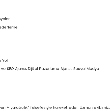
yalar
Hedefleme
i
 Yol
e SEO Ajansı, Dijital Pazarlama Ajansı, Sosyal Medya
ri + yaratıcılık” felsefesiyle hareket eder. Uzman ekibimiz;