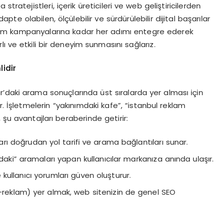
tratejistleri, içerik üreticileri ve web geliştiricilerden
e olabilen, ölçülebilir ve sürdürülebilir dijital başarılar
lam kampanyalarına kadar her adımı entegre ederek
ı ve etkili bir deneyim sunmasını sağlarız.
idir
’daki arama sonuçlarında üst sıralarda yer alması için
. İşletmelerin “yakınımdaki kafe”, “istanbul reklam
 şu avantajları beraberinde getirir:
arı doğrudan yol tarifi ve arama bağlantıları sunar.
daki” aramaları yapan kullanıcılar markanıza anında ulaşır.
e kullanıcı yorumları güven oluşturur.
+reklam) yer almak, web sitenizin de genel SEO