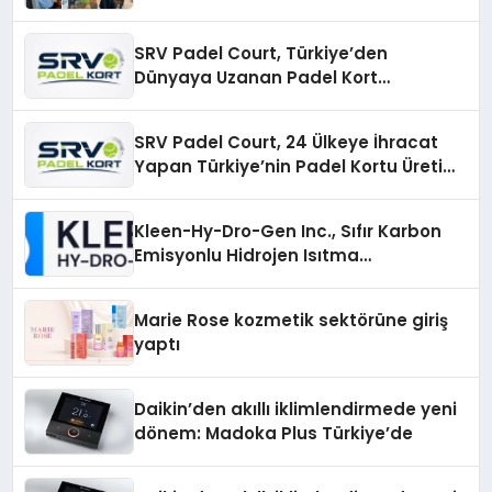
SRV Padel Court, Türkiye’den
Dünyaya Uzanan Padel Kort
Üretiminde Güvenin Adresi
SRV Padel Court, 24 Ülkeye İhracat
Yapan Türkiye’nin Padel Kortu Üretim
Gücü
Kleen-Hy-Dro-Gen Inc., Sıfır Karbon
Emisyonlu Hidrojen Isıtma
Teknolojisinde ISO ve TSSA
Düzenleyici Onaylarını Aldı
Marie Rose kozmetik sektörüne giriş
yaptı
Daikin’den akıllı iklimlendirmede yeni
dönem: Madoka Plus Türkiye’de