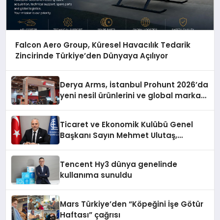
Falcon Aero Group, Küresel Havacılık Tedarik
Zincirinde Türkiye’den Dünyaya Açılıyor
Derya Arms, İstanbul Prohunt 2026’da
yeni nesil ürünlerini ve global marka
vizyonunu sergiledi
Ticaret ve Ekonomik Kulübü Genel
Başkanı Sayın Mehmet Ulutaş,
ekonomiye dair yaptığı açıklamada
şunları kaydetti:
Tencent Hy3 dünya genelinde
kullanıma sunuldu
Mars Türkiye’den “Köpeğini İşe Götür
Haftası” çağrısı