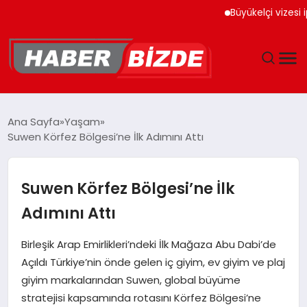
Büyükelçi vizesi iptal ed
GÜNCEL
Ana Sayfa
Yaşam
Suwen Körfez Bölgesi’ne İlk Adımını Attı
YAŞAM
EKONOMI
Suwen Körfez Bölgesi’ne İlk
Adımını Attı
EĞITIM
Birleşik Arap Emirlikleri’ndeki İlk Mağaza Abu Dabi’de
MAGAZIN
Açıldı Türkiye’nin önde gelen iç giyim, ev giyim ve plaj
giyim markalarından Suwen, global büyüme
SPOR
stratejisi kapsamında rotasını Körfez Bölgesi’ne