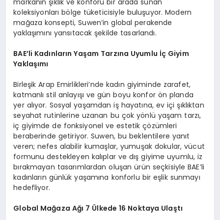
markanın şıklık ve konforu bir arada sunan
koleksiyonları bölge tüketicisiyle buluşuyor. Modern
mağaza konsepti, Suwen’in global perakende
yaklaşımını yansıtacak şekilde tasarlandı.
BAE’li
Kadınların Yaşam Tarzına Uyumlu İç Giyim
Yaklaşımı
Birleşik Arap Emirlikleri’nde kadın giyiminde zarafet,
katmanlı stil anlayışı ve gün boyu konfor ön planda
yer alıyor. Sosyal yaşamdan iş hayatına, ev içi şıklıktan
seyahat rutinlerine uzanan bu çok yönlü yaşam tarzı,
iç giyimde de fonksiyonel ve estetik çözümleri
beraberinde getiriyor. Suwen, bu beklentilere yanıt
veren; nefes alabilir kumaşlar, yumuşak dokular, vücut
formunu destekleyen kalıplar ve dış giyime uyumlu, iz
bırakmayan tasarımlardan oluşan ürün seçkisiyle
BAE’li
kadınların günlük yaşamına konforlu bir eşlik sunmayı
hedefliyor.
Global Mağaza Ağı 7 Ülkede 16 Noktaya Ulaştı