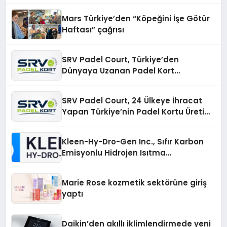
Mars Türkiye’den “Köpeğini İşe Götür
Haftası” çağrısı
SRV Padel Court, Türkiye’den
Dünyaya Uzanan Padel Kort
Üretiminde Güvenin Adresi
SRV Padel Court, 24 Ülkeye İhracat
Yapan Türkiye’nin Padel Kortu Üretim
Gücü
Kleen-Hy-Dro-Gen Inc., Sıfır Karbon
Emisyonlu Hidrojen Isıtma
Teknolojisinde ISO ve TSSA
Düzenleyici Onaylarını Aldı
Marie Rose kozmetik sektörüne giriş
yaptı
Daikin’den akıllı iklimlendirmede yeni