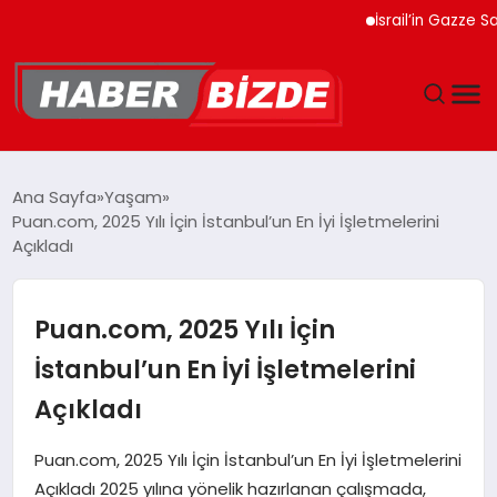
İsrail’in Gazze Saldırıla
GÜNCEL
Ana Sayfa
Yaşam
Puan.com, 2025 Yılı İçin İstanbul’un En İyi İşletmelerini
YAŞAM
Açıkladı
EKONOMI
Puan.com, 2025 Yılı İçin
EĞITIM
İstanbul’un En İyi İşletmelerini
Açıkladı
MAGAZIN
Puan.com, 2025 Yılı İçin İstanbul’un En İyi İşletmelerini
SPOR
Açıkladı 2025 yılına yönelik hazırlanan çalışmada,