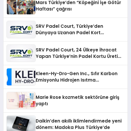
Mars Türkiye’den “Köpeğini İşe Götür
Haftası” çağrısı
SRV Padel Court, Türkiye’den
Dünyaya Uzanan Padel Kort
Üretiminde Güvenin Adresi
SRV Padel Court, 24 Ülkeye İhracat
Yapan Türkiye’nin Padel Kortu Üretim
Gücü
Kleen-Hy-Dro-Gen Inc., Sıfır Karbon
Emisyonlu Hidrojen Isıtma
Teknolojisinde ISO ve TSSA
Düzenleyici Onaylarını Aldı
Marie Rose kozmetik sektörüne giriş
yaptı
Daikin’den akıllı iklimlendirmede yeni
dönem: Madoka Plus Türkiye’de