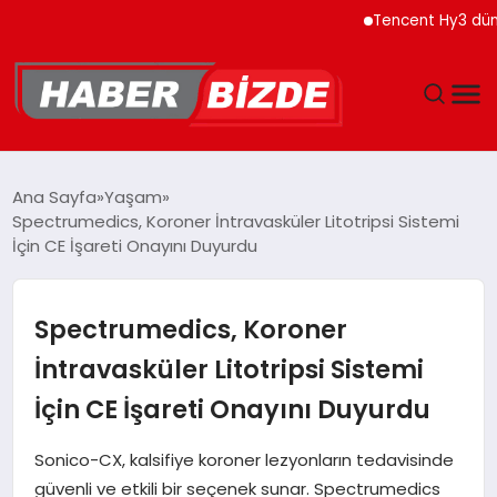
Tencent Hy3 dünya gen
GÜNCEL
Ana Sayfa
Yaşam
Spectrumedics, Koroner İntravasküler Litotripsi Sistemi
YAŞAM
İçin CE İşareti Onayını Duyurdu
EKONOMI
Spectrumedics, Koroner
EĞITIM
İntravasküler Litotripsi Sistemi
İçin CE İşareti Onayını Duyurdu
MAGAZIN
Sonico-CX, kalsifiye koroner lezyonların tedavisinde
SPOR
güvenli ve etkili bir seçenek sunar. Spectrumedics