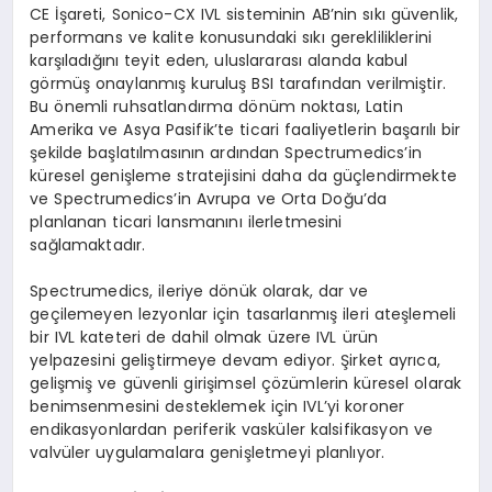
CE İşareti, Sonico-CX IVL sisteminin AB’nin sıkı güvenlik,
performans ve kalite konusundaki sıkı gerekliliklerini
karşıladığını teyit eden, uluslararası alanda kabul
görmüş onaylanmış kuruluş BSI tarafından verilmiştir.
Bu önemli ruhsatlandırma dönüm noktası, Latin
Amerika ve Asya Pasifik’te ticari faaliyetlerin başarılı bir
şekilde başlatılmasının ardından Spectrumedics’in
küresel genişleme stratejisini daha da güçlendirmekte
ve Spectrumedics’in Avrupa ve Orta Doğu’da
planlanan ticari lansmanını ilerletmesini
sağlamaktadır.
Spectrumedics, ileriye dönük olarak, dar ve
geçilemeyen lezyonlar için tasarlanmış ileri ateşlemeli
bir IVL kateteri de dahil olmak üzere IVL ürün
yelpazesini geliştirmeye devam ediyor. Şirket ayrıca,
gelişmiş ve güvenli girişimsel çözümlerin küresel olarak
benimsenmesini desteklemek için IVL’yi koroner
endikasyonlardan periferik vasküler kalsifikasyon ve
valvüler uygulamalara genişletmeyi planlıyor.