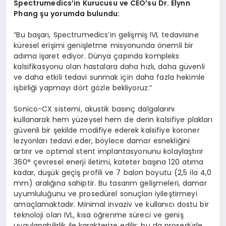
Spectrumedics’in Kurucusu ve CEO’su Dr. Elynn
Phang şu yorumda bulundu:
“Bu başarı, Spectrumedics’in gelişmiş IVL tedavisine
küresel erişimi genişletme misyonunda önemli bir
adıma işaret ediyor. Dünya çapında kompleks
kalsifikasyonu olan hastalara daha hızlı, daha güvenli
ve daha etkili tedavi sunmak için daha fazla hekimle
işbirliği yapmayı dört gözle bekliyoruz.”
Sonico-CX sistemi, akustik basınç dalgalarını
kullanarak hem yüzeysel hem de derin kalsifiye plakları
güvenli bir şekilde modifiye ederek kalsifiye koroner
lezyonları tedavi eder, böylece damar esnekliğini
artırır ve optimal stent implantasyonunu kolaylaştırır
360° çevresel enerji iletimi, kateter başına 120 atıma
kadar, düşük geçiş profili ve 7 balon boyutu (2,5 ila 4,0
mm) aralığına sahiptir. Bu tasarım gelişmeleri, damar
uyumluluğunu ve prosedürel sonuçları iyileştirmeyi
amaçlamaktadır. Minimal invaziv ve kullanıcı dostu bir
teknoloji olan IVL, kısa öğrenme süreci ve geniş
uygulanabilirlik ile karakterize edilir; bu da prosedürle