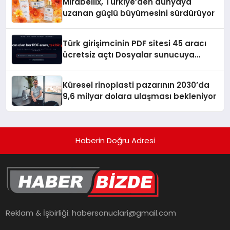
Mirabellix, Türkiye’den dünyaya
uzanan güçlü büyümesini sürdürüyor
Türk girişimcinin PDF sitesi 45 aracı
ücretsiz açtı Dosyalar sunucuya
gitmiyor
Küresel rinoplasti pazarının 2030’da
9,6 milyar dolara ulaşması bekleniyor
Haberin Doğru Adresi
Reklam & İşbirliği:
habersonuclari@gmail.com