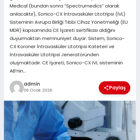
Medical (bundan sonra “Spectrumedics” olarak
TEKNOLOJI
anılacaktır), Sonico-CX İntravasküler Litotripsi (IVL)
Sisteminin Avrupa Birliği Tıbbi Cihaz Yönetmeliği (EU
MDR) kapsamında CE İşareti sertifikası aldığını
duyurmaktan memnuniyet duyar. Sistem, Sonico-
CX Koroner İntravasküler Litotripsi Kateteri ve
İntravasküler Litotripsi Jeneratöründen
oluşmaktadır. CE İşareti, Sonico-CX IVL sisteminin
AB’nin…
admin
Paylaş
06 Ocak 2026