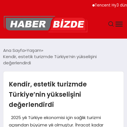
Tencent Hy3 dünya gen
GÜNCEL
Ana Sayfa
Yaşam
Kendir, estetik turizmde Türkiye’nin yükselişini
YAŞAM
değerlendirdi
EKONOMI
Kendir, estetik turizmde
EĞITIM
Türkiye’nin yükselişini
değerlendirdi
MAGAZIN
2025 yılı Türkiye ekonomisi için sağlık turizmi
SPOR
açısından büyüme yılı olmuştur. İhracat kadar