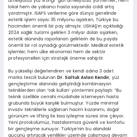
ameliyatsız yüz liftingi
gibi ameliyatsız yöntemler, hem
lokal hem de yabancı hasta sayısında ciddi artış
yaratmıştır. ISAPS verilerine göre dünya genelinde
estetik işlem sayısı 35 milyonu aşarken, Türkiye bu
hacimden önemli bir pay almıştır. USHAŞ’ın açıkladığı
2024 sağlık turizmi gelirleri 3 milyar doları aşarken,
estetik alanında raporlanan gelirlerin de bu payda
önemli bir rol oynadığı görülmektedir. Medikal estetik
işlemler, hem ülke ekonomisi hem de sektör
profesyonelleri için stratejik öneme sahiptir.
Bu yükselişi değerlendiren ve kendi adına 3 adet
marka tescili bulunan
Dr. Saltuk Aslan Kendir
, yüz
gençleştirme alanında geliştirdiği kombinasyon
tekniklerden olan ‘tak kullan’ yöntemini paylaştı: “Bu
teknik özellikle cerrahi müdahale istemeyen hasta
grubunda büyük karşılık bulmuştur. Yüzde minimal
invaziv tekniklerle sağlanan hacim kazanımı, doğal
görünüm ve lifting ile kısa iyileşme süresi öne çıkıyor.
Yeni protokolümüz, hastalarımıza güvenli ve konforlu
bir gençleşme sunuyor. Türkiye’nin bu alandaki
gücünü artıracak yenilikler üzerinde çalışmaya devam