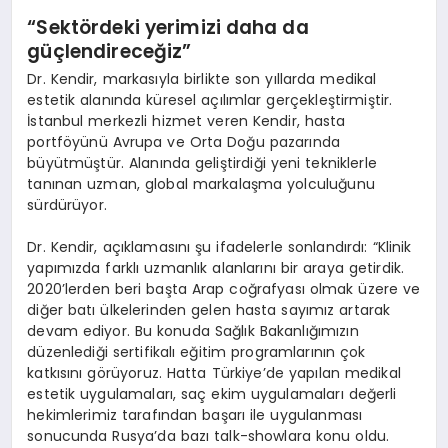
“
Sekt
ö
rdeki yerimizi daha da
güçlendireceğ
iz
”
Dr. Kendir, markasıyla birlikte son yıllarda medikal
estetik alanında küresel açılımlar gerçekleştirmiştir.
İstanbul merkezli hizmet veren Kendir, hasta
portföyünü Avrupa ve Orta Doğu pazarında
büyütmüştür. Alanında geliştirdiği yeni tekniklerle
tanınan uzman, global markalaşma yolculuğunu
sürdürüyor.
Dr. Kendir, açıklamasını şu ifadelerle sonlandırdı: “Klinik
yapımızda farklı uzmanlık alanlarını bir araya getirdik.
2020’lerden beri başta Arap coğrafyası olmak üzere ve
diğer batı ülkelerinden gelen hasta sayımız artarak
devam ediyor. Bu konuda Sağlık Bakanlığımızın
düzenlediği sertifikalı eğitim programlarının çok
katkısını görüyoruz. Hatta Türkiye’de yapılan medikal
estetik uygulamaları, saç ekim uygulamaları değerli
hekimlerimiz tarafından başarı ile uygulanması
sonucunda Rusya’da bazı talk-showlara konu oldu.