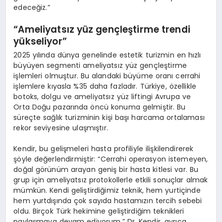
edeceğiz.”
“
Ameliyatsız yüz gençleştirme trendi
yükseliyor”
2025 yılında dünya genelinde estetik turizmin en hızlı
büyüyen segmenti ameliyatsız yüz gençleştirme
işlemleri olmuştur. Bu alandaki büyüme oranı cerrahi
işlemlere kıyasla %35 daha fazladır. Türkiye, özellikle
botoks, dolgu ve ameliyatsız yüz liftingi Avrupa ve
Orta Doğu pazarında öncü konuma gelmiştir. Bu
süreçte sağlık turizminin kişi başı harcama ortalaması
rekor seviyesine ulaşmıştır.
Kendir, bu gelişmeleri hasta profiliyle ilişkilendirerek
şöyle değerlendirmiştir: “Cerrahi operasyon istemeyen,
doğal görünüm arayan geniş bir hasta kitlesi var. Bu
grup için ameliyatsız protokollerle etkili sonuçlar almak
mümkün. Kendi geliştirdiğimiz teknik, hem yurtiçinde
hem yurtdışında çok sayıda hastamızın tercih sebebi
oldu. Birçok Türk hekimine geliştirdiğim teknikleri
paylaşmaya devam ediyorum.” Dr. Kendir, ayrıca