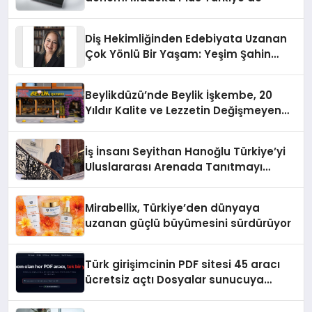
Diş Hekimliğinden Edebiyata Uzanan
Çok Yönlü Bir Yaşam: Yeşim Şahin
Yaman
Beylikdüzü’nde Beylik İşkembe, 20
Yıldır Kalite ve Lezzetin Değişmeyen
Adresi
İş İnsanı Seyithan Hanoğlu Türkiye’yi
Uluslararası Arenada Tanıtmayı
Hedefliyor
Mirabellix, Türkiye’den dünyaya
uzanan güçlü büyümesini sürdürüyor
Türk girişimcinin PDF sitesi 45 aracı
ücretsiz açtı Dosyalar sunucuya
gitmiyor