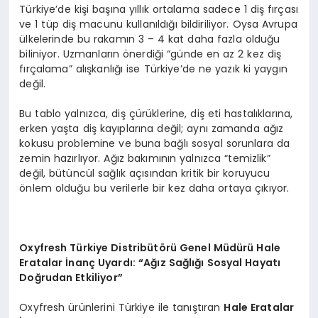
Türkiye’de kişi başına yıllık ortalama sadece 1 diş fırçası
ve 1 tüp diş macunu kullanıldığı bildiriliyor. Oysa Avrupa
ülkelerinde bu rakamın 3 – 4 kat daha fazla olduğu
biliniyor. Uzmanların önerdiği “günde en az 2 kez diş
fırçalama” alışkanlığı ise Türkiye’de ne yazık ki yaygın
değil.
Bu tablo yalnızca, diş çürüklerine, diş eti hastalıklarına,
erken yaşta diş kayıplarına değil; aynı zamanda ağız
kokusu problemine ve buna bağlı sosyal sorunlara da
zemin hazırlıyor. Ağız bakımının yalnızca “temizlik”
değil, bütüncül sağlık açısından kritik bir koruyucu
önlem olduğu bu verilerle bir kez daha ortaya çıkıyor.
Oxyfresh T
ürkiye Distribüt
ö
rü Genel Müdürü Hale
Eratalar İnanç Uyardı:
“
Ağız Sağlığı Sosyal Hayatı
Doğrudan Etkiliyor”
Oxyfresh ürünlerini Türkiye ile tanıştıran
Hale Eratalar