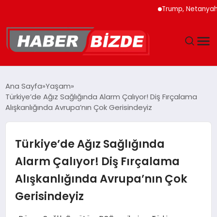
Trump, Netanyahu’ya İra
GÜNCEL
Ana Sayfa
Yaşam
Türkiye’de Ağız Sağlığında Alarm Çalıyor! Diş Fırçalama
YAŞAM
Alışkanlığında Avrupa’nın Çok Gerisindeyiz
EKONOMI
Türkiye’de Ağız Sağlığında
EĞITIM
Alarm Çalıyor! Diş Fırçalama
Alışkanlığında Avrupa’nın Çok
MAGAZIN
Gerisindeyiz
SPOR