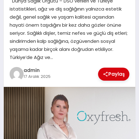
Dünya Sağlık Örgütü – DSÖ verileri ve Türkiye
TEKNOLOJI
istatistikleri, ağız ve diş sağlığının yalnızca estetik
değil, genel sağlık ve yaşam kalitesi açısından
hayati önem taşıdığını bir kez daha gözler önüne
seriyor. Sağlıklı dişler, temiz nefes ve güçlü diş etleri;
sindirimden kalp sağlığına, özgüvenden sosyal
yaşama kadar birçok alanı doğrudan etkiliyor.
Türkiye’de Ağız ve…
admin
Paylaş
17 Aralık 2025