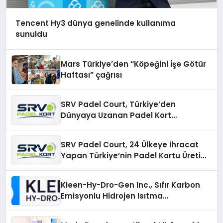
Tencent Hy3 dünya genelinde kullanıma
sunuldu
Mars Türkiye’den “Köpeğini İşe Götür
Haftası” çağrısı
SRV Padel Court, Türkiye’den
Dünyaya Uzanan Padel Kort
Üretiminde Güvenin Adresi
SRV Padel Court, 24 Ülkeye İhracat
Yapan Türkiye’nin Padel Kortu Üretim
Gücü
Kleen-Hy-Dro-Gen Inc., Sıfır Karbon
Emisyonlu Hidrojen Isıtma
Teknolojisinde ISO ve TSSA
Düzenleyici Onaylarını Aldı