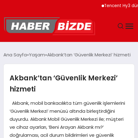
Tencent Hy3 dünya ge
GÜNCEL
Ana Sayfa
Yaşam
Akbank’tan ‘Güvenlik Merkezi’ hizmeti
YAŞAM
Akbank’tan ‘Güvenlik Merkezi’
EKONOMI
hizmeti
EĞITIM
Akbank, mobil bankacılıkta tüm güvenlik işlemlerini
‘Güvenlik Merkezi’ menüsü altında birleştirdiğini
MAGAZIN
duyurdu. Akbank Mobil Güvenlik Merkezi ile; müşteri
ve cihaz ayarları, ‘Beni Arayan Akbank mı?’
SPOR
doğrulaması, acil durum bildirimleri ve güvenlik