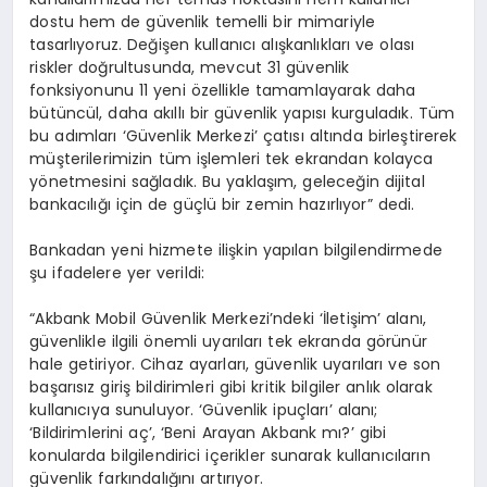
dostu hem de güvenlik temelli bir mimariyle
tasarlıyoruz. Değişen kullanıcı alışkanlıkları ve olası
riskler doğrultusunda, mevcut 31 güvenlik
fonksiyonunu 11 yeni özellikle tamamlayarak daha
bütüncül, daha akıllı bir güvenlik yapısı kurguladık. Tüm
bu adımları ‘Güvenlik Merkezi’ çatısı altında birleştirerek
müşterilerimizin tüm işlemleri tek ekrandan kolayca
yönetmesini sağladık. Bu yaklaşım, geleceğin dijital
bankacılığı için de güçlü bir zemin hazırlıyor” dedi.
Bankadan yeni hizmete ilişkin yapılan bilgilendirmede
şu ifadelere yer verildi:
“Akbank Mobil Güvenlik Merkezi’ndeki ‘İletişim’ alanı,
güvenlikle ilgili önemli uyarıları tek ekranda görünür
hale getiriyor. Cihaz ayarları, güvenlik uyarıları ve son
başarısız giriş bildirimleri gibi kritik bilgiler anlık olarak
kullanıcıya sunuluyor. ‘Güvenlik ipuçları’ alanı;
‘Bildirimlerini aç’, ‘Beni Arayan Akbank mı?’ gibi
konularda bilgilendirici içerikler sunarak kullanıcıların
güvenlik farkındalığını artırıyor.